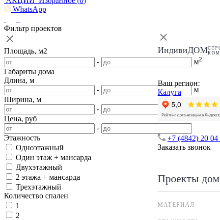
АКЦИИ
Избранное (
0
)
WhatsApp
Фильтр проектов
ИндивиДОМ
СТР
Площадь, м2
КО
2
-
м
Габариты дома
Длина, м
Ваш регион:
-
м
Калуга
Ширина, м
-
м
Цена, руб
-
Этажность
+7 (4842) 20 04
Заказать звонок
Одноэтажный
Один этаж + мансарда
Двухэтажный
Проекты дом
2 этажа + мансарда
Трехэтажный
Количество спален
МАТЕРИАЛ
1
2