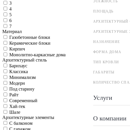
ЭТАЖНОСТЬ
3
4
ПЛОЩАДЬ
5
6
АРХИТЕКТУРНЫЙ 
7
Материал
АРХИТЕКТУРНЫЕ 
Газобетонные блоки
НАЗНАЧЕНИЕ
Керамические блоки
Кирпич
ФОРМА ДОМА
Монолитно-каркасные дома
Архитектурный стиль
ТИП КРОВЛИ
Барнхаус
Классика
ГАБАРИТЫ
Минимализм
КОЛИЧЕСТВО СПА
Модерн
Под старину
Райт
Услуги
Современный
Хай-тек
Шале
О компании
Архитектурные элементы
С балконом
С гаражом