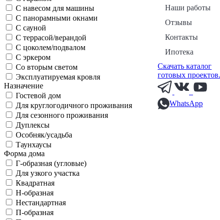
Наши работы
С навесом для машины
С панорамными окнами
Отзывы
С сауной
Контакты
С террасой/верандой
С цоколем/подвалом
Ипотека
С эркером
Скачать каталог
Со вторым светом
готовых проектов
Эксплуатируемая кровля
Назначение
Гостевой дом
WhatsApp
Для круглогодичного проживания
Для сезонного проживания
Дуплексы
Особняк/усадьба
Таунхаусы
Форма дома
Г-образная (угловые)
Для узкого участка
Квадратная
Н-образная
Нестандартная
П-образная