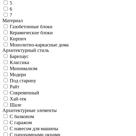
5
6
7
Материал
Газобетонные блоки
Керамические блоки
Кирпич
Монолитно-каркасные дома
Архитектурный стиль
Барнхаус
Классика
Минимализм
Модерн
Под старину
Райт
Современный
Хай-тек
Шале
Архитектурные элементы
С балконом
С гаражом
С навесом для машины
С панорамными окнами