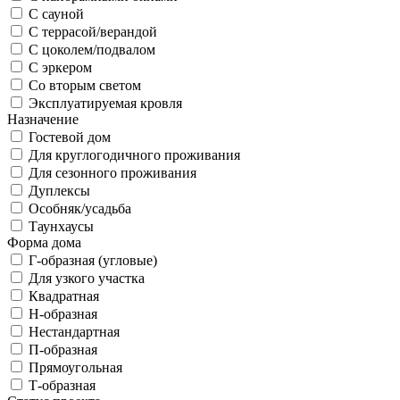
С сауной
С террасой/верандой
С цоколем/подвалом
С эркером
Со вторым светом
Эксплуатируемая кровля
Назначение
Гостевой дом
Для круглогодичного проживания
Для сезонного проживания
Дуплексы
Особняк/усадьба
Таунхаусы
Форма дома
Г-образная (угловые)
Для узкого участка
Квадратная
Н-образная
Нестандартная
П-образная
Прямоугольная
Т-образная