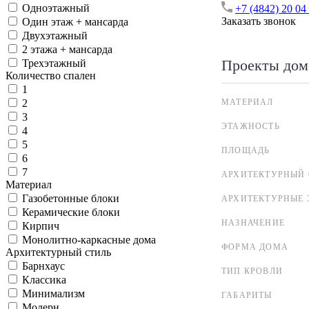
Одноэтажный
+7 (4842) 20 04
Заказать звонок
Один этаж + мансарда
Двухэтажный
2 этажа + мансарда
Проекты дом
Трехэтажный
Количество спален
1
МАТЕРИАЛ
2
3
ЭТАЖНОСТЬ
4
5
ПЛОЩАДЬ
6
7
АРХИТЕКТУРНЫЙ 
Материал
Газобетонные блоки
АРХИТЕКТУРНЫЕ 
Керамические блоки
НАЗНАЧЕНИЕ
Кирпич
Монолитно-каркасные дома
ФОРМА ДОМА
Архитектурный стиль
Барнхаус
ТИП КРОВЛИ
Классика
Минимализм
ГАБАРИТЫ
Модерн