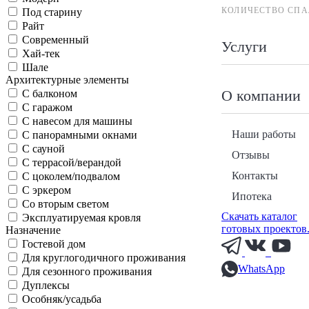
КОЛИЧЕСТВО СПА
Под старину
Райт
Современный
Услуги
Хай-тек
Шале
Архитектурные элементы
О компании
С балконом
С гаражом
С навесом для машины
Наши работы
С панорамными окнами
С сауной
Отзывы
С террасой/верандой
Контакты
С цоколем/подвалом
С эркером
Ипотека
Со вторым светом
Скачать каталог
Эксплуатируемая кровля
готовых проектов
Назначение
Гостевой дом
Для круглогодичного проживания
WhatsApp
Для сезонного проживания
Дуплексы
Особняк/усадьба