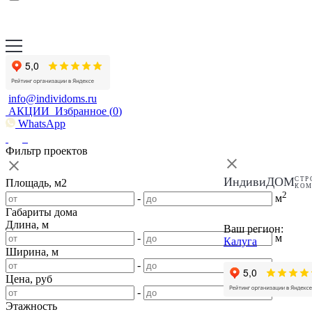
info@individoms.ru
АКЦИИ
Избранное (
0
)
WhatsApp
Фильтр проектов
ИндивиДОМ
СТР
Площадь, м2
КО
2
-
м
Габариты дома
Длина, м
Ваш регион:
-
м
Калуга
Ширина, м
-
м
Цена, руб
-
Этажность