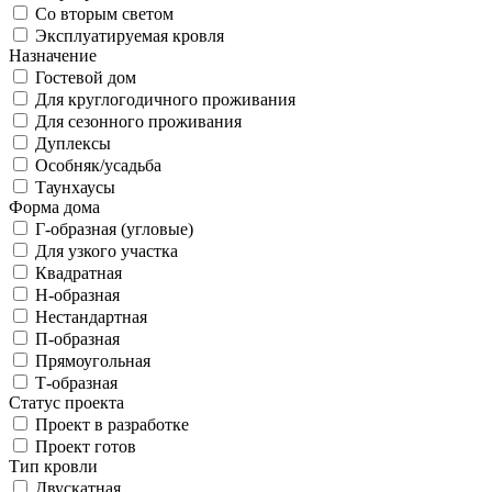
Со вторым светом
Эксплуатируемая кровля
Назначение
Гостевой дом
Для круглогодичного проживания
Для сезонного проживания
Дуплексы
Особняк/усадьба
Таунхаусы
Форма дома
Г-образная (угловые)
Для узкого участка
Квадратная
Н-образная
Нестандартная
П-образная
Прямоугольная
Т-образная
Статус проекта
Проект в разработке
Проект готов
Тип кровли
Двускатная