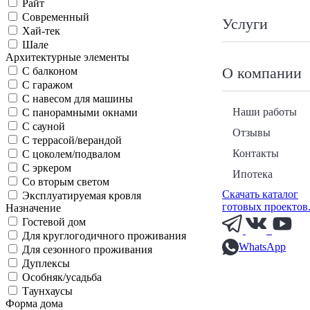
Райт
Современный
Услуги
Хай-тек
Шале
Архитектурные элементы
О компании
С балконом
С гаражом
С навесом для машины
Наши работы
С панорамными окнами
С сауной
Отзывы
С террасой/верандой
Контакты
С цоколем/подвалом
С эркером
Ипотека
Со вторым светом
Скачать каталог
Эксплуатируемая кровля
готовых проектов
Назначение
Гостевой дом
Для круглогодичного проживания
WhatsApp
Для сезонного проживания
Дуплексы
Особняк/усадьба
Таунхаусы
Форма дома