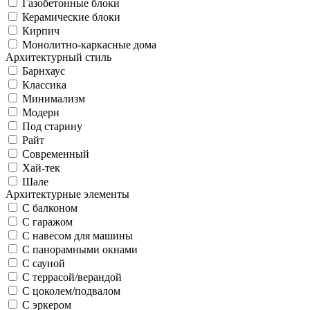
Газобетонные блоки
Керамические блоки
Кирпич
Монолитно-каркасные дома
Архитектурный стиль
Барнхаус
Классика
Минимализм
Модерн
Под старину
Райт
Современный
Хай-тек
Шале
Архитектурные элементы
С балконом
С гаражом
С навесом для машины
С панорамными окнами
С сауной
С террасой/верандой
С цоколем/подвалом
С эркером