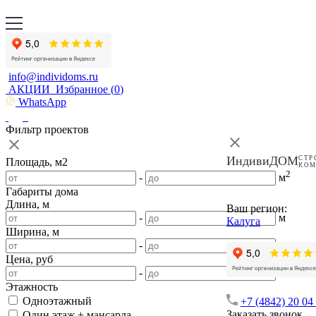
info@individoms.ru
АКЦИИ
Избранное (
0
)
WhatsApp
Фильтр проектов
ИндивиДОМ
СТР
Площадь, м2
КО
2
-
м
Габариты дома
Длина, м
Ваш регион:
-
м
Калуга
Ширина, м
-
м
Цена, руб
-
Этажность
Одноэтажный
+7 (4842) 20 04
Заказать звонок
Один этаж + мансарда