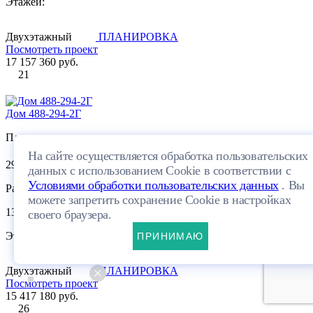
Этажей:
Двухэтажный
ПЛАНИРОВКА
Посмотреть проект
17 157 360 руб.
21
Дом 488-294-2Г
Площадь:
На сайте осуществляется обработка пользовательских
2
294.8 м
данных с использованием Cookie в соответствии с
Условиями обработки пользовательских данных
. Вы
Размеры:
можете запретить сохранение Cookie в настройках
13.6×16.8м
своего браузера.
Этажей:
ПРИНИМАЮ
Двухэтажный
ПЛАНИРОВКА
Посмотреть проект
15 417 180 руб.
26