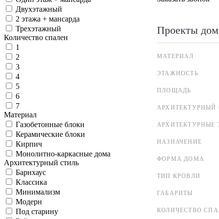
Двухэтажный
2 этажа + мансарда
Проекты дом
Трехэтажный
Количество спален
1
МАТЕРИАЛ
2
3
ЭТАЖНОСТЬ
4
5
ПЛОЩАДЬ
6
7
АРХИТЕКТУРНЫЙ 
Материал
Газобетонные блоки
АРХИТЕКТУРНЫЕ 
Керамические блоки
НАЗНАЧЕНИЕ
Кирпич
Монолитно-каркасные дома
ФОРМА ДОМА
Архитектурный стиль
Барнхаус
ТИП КРОВЛИ
Классика
Минимализм
ГАБАРИТЫ
Модерн
КОЛИЧЕСТВО СПА
Под старину