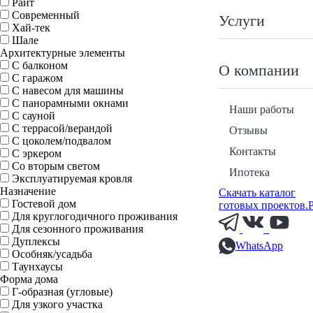
Райт
Современный
Услуги
Хай-тек
Шале
Архитектурные элементы
С балконом
О компании
С гаражом
С навесом для машины
С панорамными окнами
Наши работы
С сауной
С террасой/верандой
Отзывы
С цоколем/подвалом
Контакты
С эркером
Со вторым светом
Ипотека
Эксплуатируемая кровля
Назначение
Скачать каталог
Гостевой дом
готовых проектов.
Для круглогодичного проживания
Для сезонного проживания
Дуплексы
WhatsApp
Особняк/усадьба
Таунхаусы
Форма дома
Г-образная (угловые)
Для узкого участка