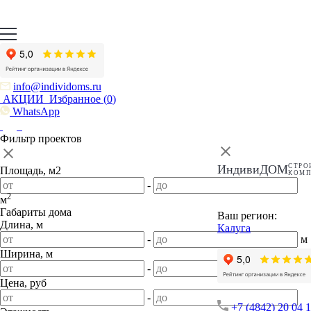
info@individoms.ru
АКЦИИ
Избранное (
0
)
WhatsApp
Фильтр проектов
ИндивиДОМ
СТРО
Площадь, м2
КОМ
-
2
м
Габариты дома
Ваш регион:
Длина, м
Калуга
-
м
Ширина, м
-
м
Цена, руб
-
+7 (4842) 20 04 