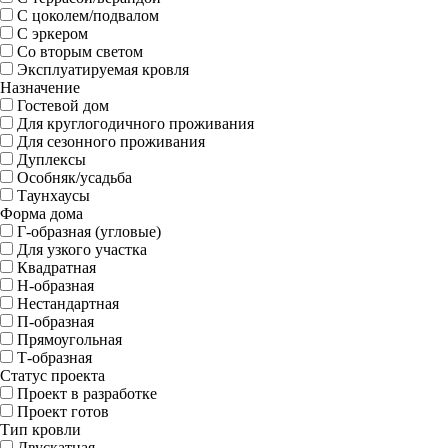
С цоколем/подвалом
С эркером
Со вторым светом
Эксплуатируемая кровля
Назначение
Гостевой дом
Для круглогодичного проживания
Для сезонного проживания
Дуплексы
Особняк/усадьба
Таунхаусы
Форма дома
Г-образная (угловые)
Для узкого участка
Квадратная
Н-образная
Нестандартная
П-образная
Прямоугольная
Т-образная
Статус проекта
Проект в разработке
Проект готов
Тип кровли
Двускатная