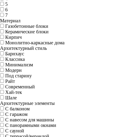
5
6
7
Материал
Газобетонные блоки
Керамические блоки
Кирпич
Монолитно-каркасные дома
Архитектурный стиль
Барнхаус
Классика
Минимализм
Модерн
Под старину
Райт
Современный
Хай-тек
Шале
Архитектурные элементы
С балконом
С гаражом
С навесом для машины
С панорамными окнами
С сауной
С террасой/верандой