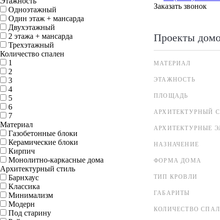
Этажность
Заказать звонок
Одноэтажный
Один этаж + мансарда
Двухэтажный
Проекты дом
2 этажа + мансарда
Трехэтажный
Количество спален
1
МАТЕРИАЛ
2
3
ЭТАЖНОСТЬ
4
ПЛОЩАДЬ
5
6
АРХИТЕКТУРНЫЙ С
7
Материал
АРХИТЕКТУРНЫЕ 
Газобетонные блоки
Керамические блоки
НАЗНАЧЕНИЕ
Кирпич
Монолитно-каркасные дома
ФОРМА ДОМА
Архитектурный стиль
Барнхаус
ТИП КРОВЛИ
Классика
ГАБАРИТЫ
Минимализм
Модерн
КОЛИЧЕСТВО СПА
Под старину