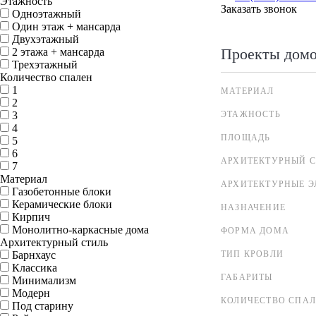
Этажность
Заказать звонок
Одноэтажный
Один этаж + мансарда
Двухэтажный
Проекты дом
2 этажа + мансарда
Трехэтажный
Количество спален
1
МАТЕРИАЛ
2
3
ЭТАЖНОСТЬ
4
ПЛОЩАДЬ
5
6
АРХИТЕКТУРНЫЙ С
7
Материал
АРХИТЕКТУРНЫЕ 
Газобетонные блоки
Керамические блоки
НАЗНАЧЕНИЕ
Кирпич
Монолитно-каркасные дома
ФОРМА ДОМА
Архитектурный стиль
Барнхаус
ТИП КРОВЛИ
Классика
ГАБАРИТЫ
Минимализм
Модерн
КОЛИЧЕСТВО СПА
Под старину