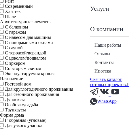
Райт
Современный
Услуги
Хай-тек
Шале
Архитектурные элементы
С балконом
О компании
С гаражом
С навесом для машины
С панорамными окнами
Наши работы
С сауной
С террасой/верандой
Отзывы
С цоколем/подвалом
Контакты
С эркером
Со вторым светом
Ипотека
Эксплуатируемая кровля
Назначение
Скачать каталог
Гостевой дом
готовых проектов.
Для круглогодичного проживания
Для сезонного проживания
Дуплексы
WhatsApp
Особняк/усадьба
Таунхаусы
Форма дома
Г-образная (угловые)
Для узкого участка