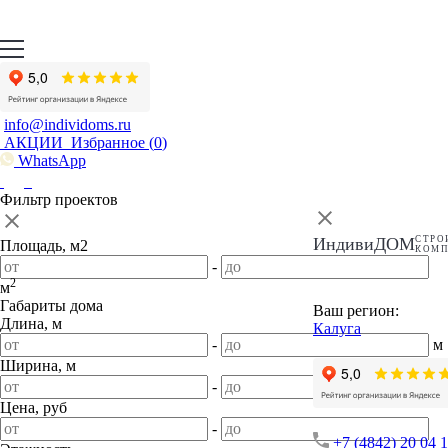
info@individoms.ru
АКЦИИ
Избранное (
0
)
WhatsApp
Фильтр проектов
ИндивиДОМ
СТРО
Площадь, м2
КОМ
-
2
м
Габариты дома
Ваш регион:
Длина, м
Калуга
-
м
Ширина, м
-
м
Цена, руб
-
+7 (4842) 20 04 