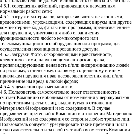
4.5. Пользователь не должен использовать сервисы и Сайт для:
4.5.1. совершения действий, приводящих к нарушениям
нормальной работы сети;
4.5.2. загрузки материалов, которые являются незаконными,
вредоносными, угрожающими, содержащих вирусы или другие
компьютерные коды, файлы или программы, предназначенные
для нарушения, уничтожения либо ограничения
функциональности любого компьютерного или
телекоммуникационного оборудования или программ, для
осуществления несанкционированного доступа;
4.5.3. загрузки Фото, оскорбляющими нравственность,
клеветническими, нарушающими авторские права,
пропагандирующими ненависть и/или дискриминацию людей
по расовому, этническому, половому, социальному и иным
признакам нарушения прав несовершеннолетних лиц и/или
причинение им вреда в любой форме;
4.5.4. ущемления прав меньшинств;
4.6. Пользователь самостоятельно несет ответственность и
считает Компанию свободным от возмещения ущерба/убытков
по претензиям третьих лиц, выдвинутых в отношении
Материалов/Изображений и их содержания. В случае
предъявления претензий к Компании в отношении Материалов/
Изображений и их содержания со стороны любых третьих лиц,
Пользователь обязуется урегулировать такие претензии и/или
иски самостоятельно и за свой счет либо возместить Компании