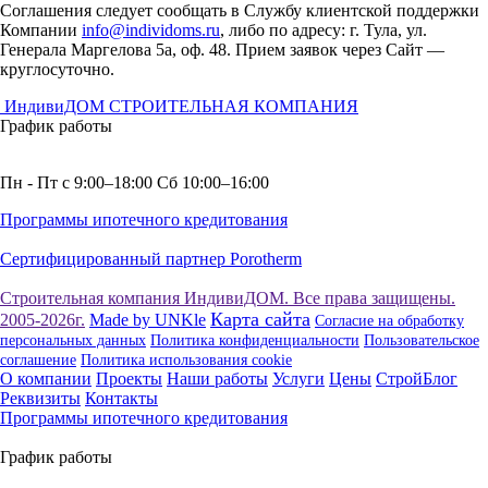
Соглашения следует сообщать в Службу клиентской поддержки
Компании
info@individoms.ru
, либо по адресу: г. Тула, ул.
Генерала Маргелова 5а, оф. 48. Прием заявок через Сайт —
круглосуточно.
ИндивиДОМ
СТРОИТЕЛЬНАЯ КОМПАНИЯ
График работы
Пн - Пт с 9:00–18:00 Сб 10:00–16:00
Программы ипотечного кредитования
Сертифицированный партнер Porotherm
Строительная компания ИндивиДОМ. Все права защищены.
Карта сайта
2005-2026г.
Made by UNKle
Согласие на обработку
персональных данных
Политика конфиденциальности
Пользовательское
соглашение
Политика использования сookie
О компании
Проекты
Наши работы
Услуги
Цены
СтройБлог
Реквизиты
Контакты
Программы ипотечного кредитования
График работы