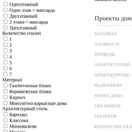
Одноэтажный
Один этаж + мансарда
Двухэтажный
Проекты дом
2 этажа + мансарда
Трехэтажный
Количество спален
МАТЕРИАЛ
1
ЭТАЖНОСТЬ
2
3
ПЛОЩАДЬ
4
5
АРХИТЕКТУРНЫЙ 
6
7
АРХИТЕКТУРНЫЕ 
Материал
Газобетонные блоки
НАЗНАЧЕНИЕ
Керамические блоки
ФОРМА ДОМА
Кирпич
Монолитно-каркасные дома
ТИП КРОВЛИ
Архитектурный стиль
Барнхаус
ГАБАРИТЫ
Классика
Минимализм
КОЛИЧЕСТВО СПА