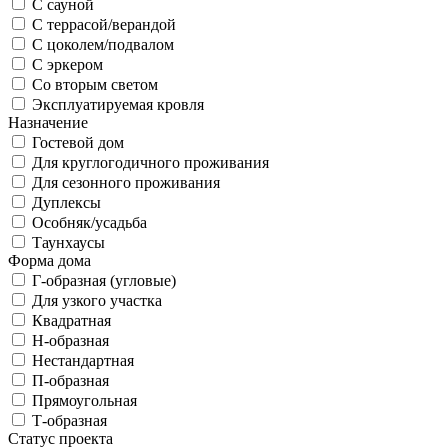
С сауной
С террасой/верандой
С цоколем/подвалом
С эркером
Со вторым светом
Эксплуатируемая кровля
Назначение
Гостевой дом
Для круглогодичного проживания
Для сезонного проживания
Дуплексы
Особняк/усадьба
Таунхаусы
Форма дома
Г-образная (угловые)
Для узкого участка
Квадратная
Н-образная
Нестандартная
П-образная
Прямоугольная
Т-образная
Статус проекта