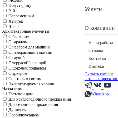
Модерн
Под старину
Услуги
Райт
Современный
Хай-тек
Шале
О компании
Архитектурные элементы
С балконом
С гаражом
Наши работы
С навесом для машины
Отзывы
С панорамными окнами
С сауной
Контакты
С террасой/верандой
Ипотека
С цоколем/подвалом
С эркером
Скачать каталог
готовых проектов
Со вторым светом
Эксплуатируемая кровля
Назначение
WhatsApp
Гостевой дом
Для круглогодичного проживания
Для сезонного проживания
Дуплексы
Особняк/усадьба