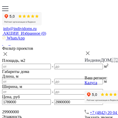
info@individoms.ru
АКЦИИ
Избранное (
0
)
WhatsApp
Фильтр проектов
ИндивиДОМ
СТР
Площадь, м2
КО
2
-
м
Габариты дома
Длина, м
Ваш регион:
-
м
Калуга
Ширина, м
-
м
Цена, руб
-
29900000
+7 (4842) 20 04
Этажность
Заказать звонок