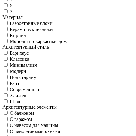
6
7
Материал
Газобетонные блоки
Керамические блоки
Кирпич
Монолитно-каркасные дома
Архитектурный стиль
Барнхаус
Классика
Минимализм
Модерн
Под старину
Райт
Современный
Хай-тек
Шале
Архитектурные элементы
С балконом
С гаражом
С навесом для машины
С панорамными окнами