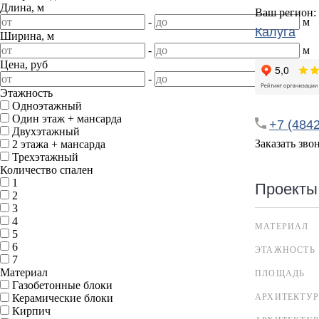
Длина, м
Ваш регион:
-
м
Калуга
Ширина, м
-
м
Цена, руб
-
Этажность
Одноэтажный
Один этаж + мансарда
+7 (4842
Двухэтажный
Заказать зво
2 этажа + мансарда
Трехэтажный
Количество спален
1
Проекты
2
3
4
МАТЕРИАЛ
5
6
ЭТАЖНОСТЬ
7
Материал
ПЛОЩАДЬ
Газобетонные блоки
Керамические блоки
АРХИТЕКТУР
Кирпич