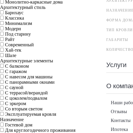
АРХИТЕКТУ
Монолитно-каркасные дома
Архитектурный стиль
НАЗНАЧЕНИ
Барнхаус
Классика
ФОРМА ДОМ
Минимализм
Модерн
ТИП КРОВЛИ
Под старину
Райт
ГАБАРИТЫ
Современный
Хай-тек
КОЛИЧЕСТВ
Шале
Архитектурные элементы
Услуги
С балконом
С гаражом
С навесом для машины
С панорамными окнами
О компа
С сауной
С террасой/верандой
С цоколем/подвалом
Наши раб
С эркером
Со вторым светом
Отзывы
Эксплуатируемая кровля
Назначение
Контакты
Гостевой дом
Ипотека
Для круглогодичного проживания