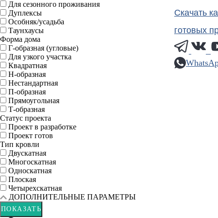
Для сезонного проживания
Скачать к
Дуплексы
Особняк/усадьба
готовых п
Таунхаусы
Форма дома
Г-образная (угловые)
Для узкого участка
WhatsA
Квадратная
Н-образная
Нестандартная
П-образная
Прямоугольная
Т-образная
Статус проекта
Проект в разработке
Проект готов
Тип кровли
Двускатная
Многоскатная
Односкатная
Плоская
Четырехскатная
ДОПОЛНИТЕЛЬНЫЕ ПАРАМЕТРЫ
ПОКАЗАТЬ