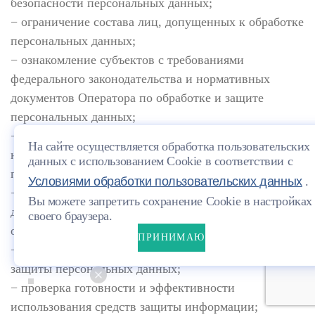
безопасности персональных данных;
− ограничение состава лиц, допущенных к обработке
персональных данных;
− ознакомление субъектов с требованиями
федерального законодательства и нормативных
документов Оператора по обработке и защите
персональных данных;
− организация учета, хранения и обращения
На сайте осуществляется обработка пользовательских
носителей, содержащих информацию с
данных с использованием Cookie в соответствии с
персональными данными;
Условиями обработки пользовательских данных
.
− определение угроз безопасности персональных
Вы можете запретить сохранение Cookie в настройках
данных при их обработке, формирование на их
своего браузера.
основе моделей угроз;
ПРИНИМАЮ
− разработка на основе модели угроз системы
защиты персональных данных;
− проверка готовности и эффективности
использования средств защиты информации;