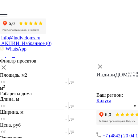
info@individoms.ru
АКЦИИ
Избранное (
0
)
WhatsApp
Фильтр проектов
ИндивиДОМ
СТРО
Площадь, м2
КОМ
-
2
м
Габариты дома
Ваш регион:
Длина, м
Калуга
-
м
Ширина, м
-
м
Цена, руб
-
+7 (4842) 20 04 
Этажность