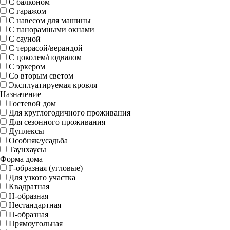
С балконом
С гаражом
С навесом для машины
С панорамными окнами
С сауной
С террасой/верандой
С цоколем/подвалом
С эркером
Со вторым светом
Эксплуатируемая кровля
Назначение
Гостевой дом
Для круглогодичного проживания
Для сезонного проживания
Дуплексы
Особняк/усадьба
Таунхаусы
Форма дома
Г-образная (угловые)
Для узкого участка
Квадратная
Н-образная
Нестандартная
П-образная
Прямоугольная