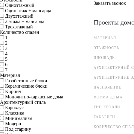
Заказать звонок
Одноэтажный
Один этаж + мансарда
Двухэтажный
Проекты дом
2 этажа + мансарда
Трехэтажный
Количество спален
1
МАТЕРИАЛ
2
3
ЭТАЖНОСТЬ
4
ПЛОЩАДЬ
5
6
АРХИТЕКТУРНЫЙ С
7
Материал
АРХИТЕКТУРНЫЕ 
Газобетонные блоки
Керамические блоки
НАЗНАЧЕНИЕ
Кирпич
Монолитно-каркасные дома
ФОРМА ДОМА
Архитектурный стиль
Барнхаус
ТИП КРОВЛИ
Классика
ГАБАРИТЫ
Минимализм
Модерн
КОЛИЧЕСТВО СПА
Под старину