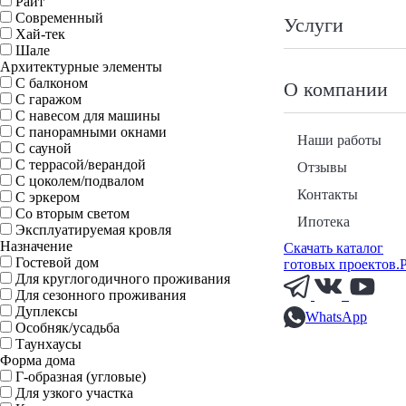
Райт
Современный
Услуги
Хай-тек
Шале
Архитектурные элементы
С балконом
О компании
С гаражом
С навесом для машины
С панорамными окнами
Наши работы
С сауной
С террасой/верандой
Отзывы
С цоколем/подвалом
Контакты
С эркером
Со вторым светом
Ипотека
Эксплуатируемая кровля
Назначение
Скачать каталог
Гостевой дом
готовых проектов.
Для круглогодичного проживания
Для сезонного проживания
Дуплексы
WhatsApp
Особняк/усадьба
Таунхаусы
Форма дома
Г-образная (угловые)
Для узкого участка