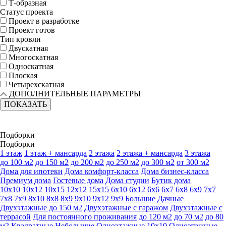
Т-образная
Статус проекта
Проект в разработке
Проект готов
Тип кровли
Двускатная
Многоскатная
Односкатная
Плоская
Четырехскатная
ДОПОЛНИТЕЛЬНЫЕ ПАРАМЕТРЫ
ПОКАЗАТЬ
Подборки
Подборки
1 этаж
1 этаж + мансарда
2 этажа
2 этажа + мансарда
3 этажа
до 100 м2
до 150 м2
до 200 м2
до 250 м2
до 300 м2
от 300 м2
Дома для ипотеки
Дома комфорт-класса
Дома бизнес-класса
Премиум дома
Гостевые дома
Дома студии
Бутик дома
10х10
10х12
10х15
12х12
15х15
6х10
6х12
6х6
6х7
6х8
6х9
7х7
7х8
7х9
8х10
8х8
8х9
9х10
9х12
9х9
Большие
Дачные
Двухэтажные до 150 м2
Двухэтажные с гаражом
Двухэтажные с
террасой
Для постоянного проживания
до 120 м2
до 70 м2
до 80
м2
Квадратные
Небольшие
Одноэтажные 10х10
Одноэтажные