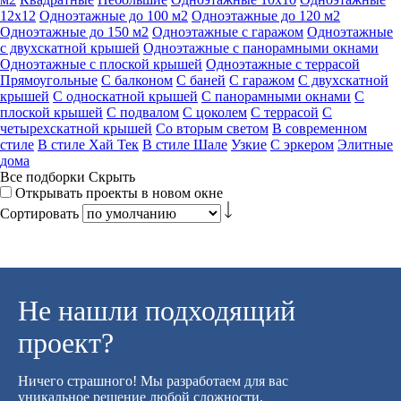
12х12
Одноэтажные до 100 м2
Одноэтажные до 120 м2
Одноэтажные до 150 м2
Одноэтажные с гаражом
Одноэтажные
с двухскатной крышей
Одноэтажные с панорамными окнами
Одноэтажные с плоской крышей
Одноэтажные с террасой
Прямоугольные
С балконом
С баней
С гаражом
С двухскатной
крышей
С односкатной крышей
С панорамными окнами
С
плоской крышей
С подвалом
С цоколем
С террасой
С
четырехскатной крышей
Со вторым светом
В современном
стиле
В стиле Хай Тек
В стиле Шале
Узкие
С эркером
Элитные
дома
Все подборки
Скрыть
Открывать проекты в новом окне
Сортировать
Не нашли подходящий
проект?
Ничего страшного! Мы разработаем для вас
уникальное решение любой сложности.