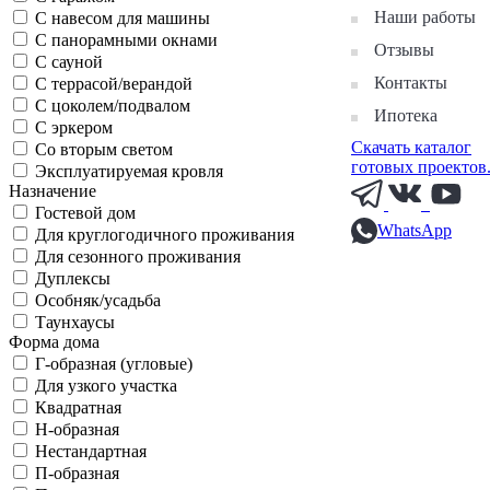
Наши работы
С навесом для машины
С панорамными окнами
Отзывы
С сауной
Контакты
С террасой/верандой
С цоколем/подвалом
Ипотека
С эркером
Скачать каталог
Со вторым светом
готовых проектов
Эксплуатируемая кровля
Назначение
Гостевой дом
WhatsApp
Для круглогодичного проживания
Для сезонного проживания
Дуплексы
Особняк/усадьба
Таунхаусы
Форма дома
Г-образная (угловые)
Для узкого участка
Квадратная
Н-образная
Нестандартная
П-образная