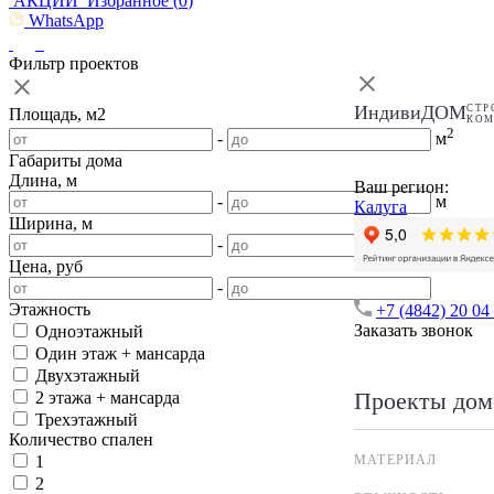
АКЦИИ
Избранное (
0
)
WhatsApp
Фильтр проектов
ИндивиДОМ
СТР
Площадь, м2
КО
2
-
м
Габариты дома
Длина, м
Ваш регион:
-
м
Калуга
Ширина, м
-
м
Цена, руб
-
Этажность
+7 (4842) 20 04
Заказать звонок
Одноэтажный
Один этаж + мансарда
Двухэтажный
Проекты дом
2 этажа + мансарда
Трехэтажный
Количество спален
МАТЕРИАЛ
1
2