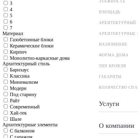
ЭТАЖНОСТЬ
3
4
ПЛОЩАДЬ
5
6
АРХИТЕКТУРНЫЙ 
7
Материал
АРХИТЕКТУРНЫЕ 
Газобетонные блоки
НАЗНАЧЕНИЕ
Керамические блоки
Кирпич
ФОРМА ДОМА
Монолитно-каркасные дома
Архитектурный стиль
ТИП КРОВЛИ
Барнхаус
Классика
ГАБАРИТЫ
Минимализм
КОЛИЧЕСТВО СПА
Модерн
Под старину
Райт
Услуги
Современный
Хай-тек
Шале
О компании
Архитектурные элементы
С балконом
С гаражом