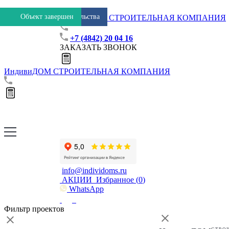
В процессе строительства
В процессе строительства
В процессе строительства
В процессе строительства
Объект завершен
Объект завершен
ИндивиДОМ
СТРОИТЕЛЬНАЯ КОМПАНИЯ
+7 (4842) 20 04 16
ЗАКАЗАТЬ ЗВОНОК
ИндивиДОМ
СТРОИТЕЛЬНАЯ КОМПАНИЯ
info@individoms.ru
АКЦИИ
Избранное (
0
)
WhatsApp
Фильтр проектов