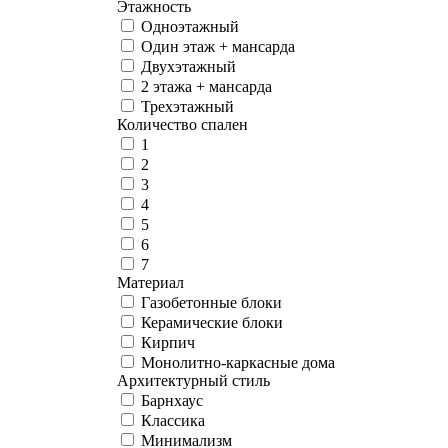
Этажность
Одноэтажный
Один этаж + мансарда
Двухэтажный
2 этажа + мансарда
Трехэтажный
Количество спален
1
2
3
4
5
6
7
Материал
Газобетонные блоки
Керамические блоки
Кирпич
Монолитно-каркасные дома
Архитектурный стиль
Барнхаус
Классика
Минимализм