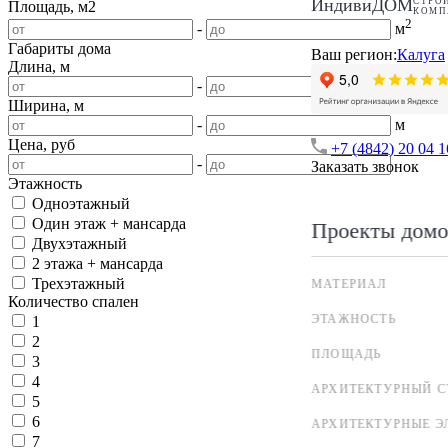
ИндивиДОМ
СТРО
Площадь, м2
КОМП
2
-
м
Габариты дома
Ваш регион:
Калуга
Длина, м
-
м
Ширина, м
-
м
Цена, руб
+7 (4842) 20 04 1
-
Заказать звонок
Этажность
Одноэтажный
Один этаж + мансарда
Проекты домо
Двухэтажный
2 этажа + мансарда
Трехэтажный
МАТЕРИАЛ
Количество спален
ЭТАЖНОСТЬ
1
2
ПЛОЩАДЬ
3
4
АРХИТЕКТУРНЫЙ С
5
6
АРХИТЕКТУРНЫЕ Э
7