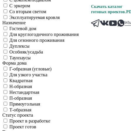
С эркером
Скачать каталог
Со вторым светом
готовых проектов.PD
Эксплуатируемая кровля
Назначение
Wha
Гостевой дом
Для круглогодичного проживания
Для сезонного проживания
Дуплексы
Особняк/усадьба
Таунхаусы
Форма дома
Г-образная (угловые)
Для узкого участка
Квадратная
Н-образная
Нестандартная
П-образная
Прямоугольная
Т-образная
Статус проекта
Проект в разработке
Проект готов