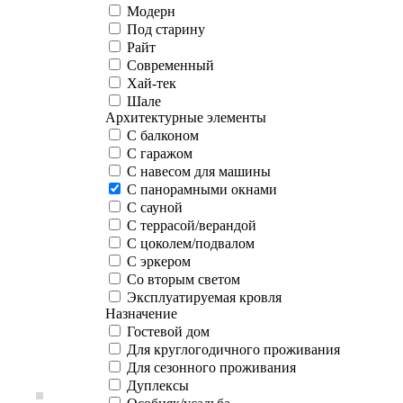
Модерн
Под старину
Райт
Современный
Хай-тек
Шале
Архитектурные элементы
С балконом
С гаражом
С навесом для машины
С панорамными окнами
С сауной
С террасой/верандой
С цоколем/подвалом
С эркером
Со вторым светом
Эксплуатируемая кровля
Назначение
Гостевой дом
Для круглогодичного проживания
Для сезонного проживания
Дуплексы