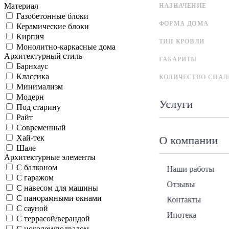
Материал
НАЗНАЧЕНИЕ
Газобетонные блоки
ФОРМА ДОМА
Керамические блоки
Кирпич
ТИП КРОВЛИ
Монолитно-каркасные дома
Архитектурный стиль
ГАБАРИТЫ
Барнхаус
Классика
КОЛИЧЕСТВО СПАЛ
Минимализм
Модерн
Услуги
Под старину
Райт
Современный
Хай-тек
О компании
Шале
Архитектурные элементы
С балконом
Наши работы
С гаражом
Отзывы
С навесом для машины
С панорамными окнами
Контакты
С сауной
Ипотека
С террасой/верандой
С цоколем/подвалом