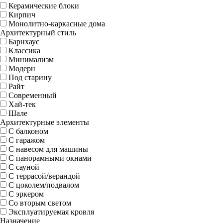
Керамические блоки
Кирпич
Монолитно-каркасные дома
Архитектурный стиль
Барнхаус
Классика
Минимализм
Модерн
Под старину
Райт
Современный
Хай-тек
Шале
Архитектурные элементы
С балконом
С гаражом
С навесом для машины
С панорамными окнами
С сауной
С террасой/верандой
С цоколем/подвалом
С эркером
Со вторым светом
Эксплуатируемая кровля
Назначение