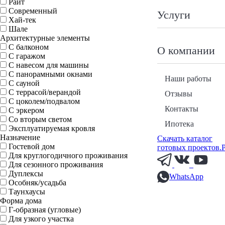
Райт
Современный
Услуги
Хай-тек
Шале
Архитектурные элементы
С балконом
О компании
С гаражом
С навесом для машины
С панорамными окнами
Наши работы
С сауной
С террасой/верандой
Отзывы
С цоколем/подвалом
Контакты
С эркером
Со вторым светом
Ипотека
Эксплуатируемая кровля
Назначение
Скачать каталог
Гостевой дом
готовых проектов.
Для круглогодичного проживания
Для сезонного проживания
Дуплексы
WhatsApp
Особняк/усадьба
Таунхаусы
Форма дома
Г-образная (угловые)
Для узкого участка