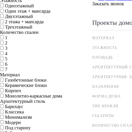
Этажность
Заказать звонок
Одноэтажный
Один этаж + мансарда
Двухэтажный
Проекты дом
2 этажа + мансарда
Трехэтажный
Количество спален
1
МАТЕРИАЛ
2
3
ЭТАЖНОСТЬ
4
ПЛОЩАДЬ
5
6
АРХИТЕКТУРНЫЙ С
7
Материал
АРХИТЕКТУРНЫЕ 
Газобетонные блоки
Керамические блоки
НАЗНАЧЕНИЕ
Кирпич
Монолитно-каркасные дома
ФОРМА ДОМА
Архитектурный стиль
Барнхаус
ТИП КРОВЛИ
Классика
ГАБАРИТЫ
Минимализм
Модерн
КОЛИЧЕСТВО СПА
Под старину