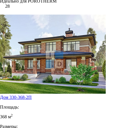
Идеально для POROTHERM
28
Дом 330-368-2П
Площадь:
2
368 м
Размеры: