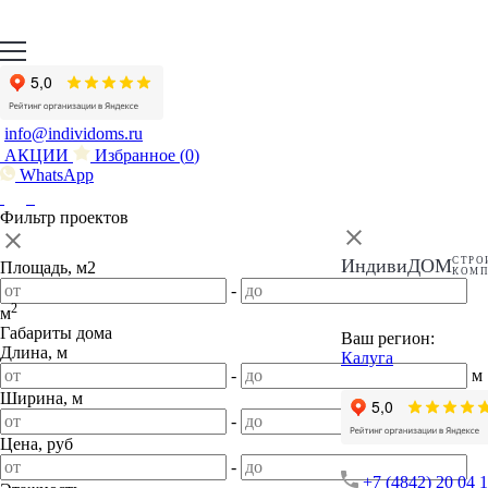
info@individoms.ru
АКЦИИ
Избранное (
0
)
WhatsApp
Фильтр проектов
ИндивиДОМ
СТРО
Площадь, м2
КОМ
-
2
м
Габариты дома
Ваш регион:
Длина, м
Калуга
-
м
Ширина, м
-
м
Цена, руб
-
+7 (4842) 20 04 