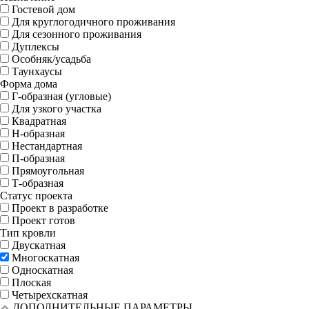
Гостевой дом
Для круглогодичного проживания
Для сезонного проживания
Дуплексы
Особняк/усадьба
Таунхаусы
Форма дома
Г-образная (угловые)
Для узкого участка
Квадратная
Н-образная
Нестандартная
П-образная
Прямоугольная
Т-образная
Статус проекта
Проект в разработке
Проект готов
Тип кровли
Двускатная
Многоскатная
Односкатная
Плоская
Четырехскатная
ДОПОЛНИТЕЛЬНЫЕ ПАРАМЕТРЫ