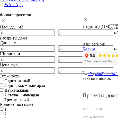
WhatsApp
Фильтр проектов
ИндивиДОМ
СТРО
Площадь, м2
КОМ
-
м
Габариты дома
Длина, м
Ваш регион:
-
м
Калуга
Ширина, м
-
м
Цена, руб
-
+7 (4842) 20 04 
Этажность
Заказать звонок
Одноэтажный
Один этаж + мансарда
Двухэтажный
Проекты дом
2 этажа + мансарда
Трехэтажный
Количество спален
1
МАТЕРИАЛ
2
ЭТАЖНОСТЬ