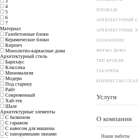
3
4
ПЛОЩАДЬ
5
6
АРХИТЕКТУРНЫЙ С
7
Материал
АРХИТЕКТУРНЫЕ 
Газобетонные блоки
Керамические блоки
НАЗНАЧЕНИЕ
Кирпич
Монолитно-каркасные дома
ФОРМА ДОМА
Архитектурный стиль
ТИП КРОВЛИ
Барнхаус
Классика
ГАБАРИТЫ
Минимализм
Модерн
КОЛИЧЕСТВО СПА
Под старину
Райт
Современный
Услуги
Хай-тек
Шале
Архитектурные элементы
С балконом
О компании
С гаражом
С навесом для машины
С панорамными окнами
Наши работы