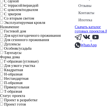
С сауной
С террасой/верандой
Отзывы
С цоколем/подвалом
Контакты
С эркером
Со вторым светом
Ипотека
Эксплуатируемая кровля
Назначение
Скачать каталог
Гостевой дом
готовых проектов.
Для круглогодичного проживания
Для сезонного проживания
Дуплексы
WhatsApp
Особняк/усадьба
Таунхаусы
Форма дома
Г-образная (угловые)
Для узкого участка
Квадратная
Н-образная
Нестандартная
П-образная
Прямоугольная
Т-образная
Статус проекта
Проект в разработке
Проект готов