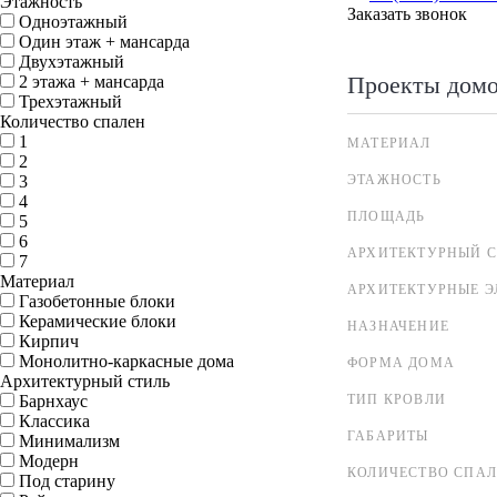
Этажность
Заказать звонок
Одноэтажный
Один этаж + мансарда
Двухэтажный
Проекты дом
2 этажа + мансарда
Трехэтажный
Количество спален
1
МАТЕРИАЛ
2
3
ЭТАЖНОСТЬ
4
ПЛОЩАДЬ
5
6
АРХИТЕКТУРНЫЙ С
7
Материал
АРХИТЕКТУРНЫЕ 
Газобетонные блоки
Керамические блоки
НАЗНАЧЕНИЕ
Кирпич
Монолитно-каркасные дома
ФОРМА ДОМА
Архитектурный стиль
Барнхаус
ТИП КРОВЛИ
Классика
ГАБАРИТЫ
Минимализм
Модерн
КОЛИЧЕСТВО СПА
Под старину