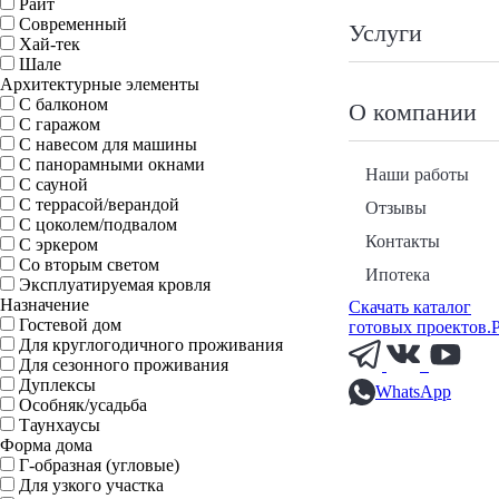
Райт
Современный
Услуги
Хай-тек
Шале
Архитектурные элементы
С балконом
О компании
С гаражом
С навесом для машины
С панорамными окнами
Наши работы
С сауной
С террасой/верандой
Отзывы
С цоколем/подвалом
Контакты
С эркером
Со вторым светом
Ипотека
Эксплуатируемая кровля
Назначение
Скачать каталог
Гостевой дом
готовых проектов.
Для круглогодичного проживания
Для сезонного проживания
Дуплексы
WhatsApp
Особняк/усадьба
Таунхаусы
Форма дома
Г-образная (угловые)
Для узкого участка