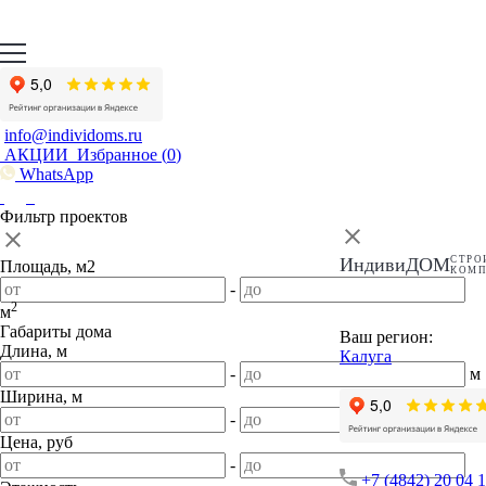
info@individoms.ru
АКЦИИ
Избранное (
0
)
WhatsApp
Фильтр проектов
ИндивиДОМ
СТРО
Площадь, м2
КОМ
-
2
м
Габариты дома
Ваш регион:
Длина, м
Калуга
-
м
Ширина, м
-
м
Цена, руб
-
+7 (4842) 20 04 