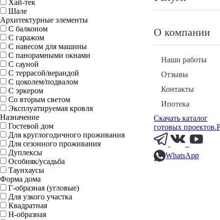
Хай-тек
Шале
Архитектурные элементы
С балконом
О компании
С гаражом
С навесом для машины
С панорамными окнами
Наши работы
С сауной
С террасой/верандой
Отзывы
С цоколем/подвалом
Контакты
С эркером
Со вторым светом
Ипотека
Эксплуатируемая кровля
Назначение
Скачать каталог
Гостевой дом
готовых проектов.
Для круглогодичного проживания
Для сезонного проживания
Дуплексы
WhatsApp
Особняк/усадьба
Таунхаусы
Форма дома
Г-образная (угловые)
Для узкого участка
Квадратная
Н-образная