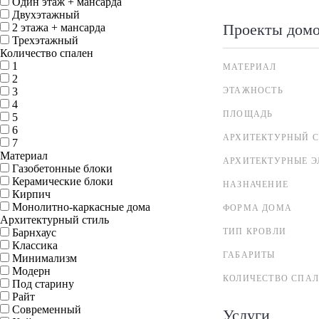
Один этаж + мансарда
Двухэтажный
Проекты дом
2 этажа + мансарда
Трехэтажный
Количество спален
1
МАТЕРИАЛ
2
3
ЭТАЖНОСТЬ
4
ПЛОЩАДЬ
5
6
АРХИТЕКТУРНЫЙ С
7
Материал
АРХИТЕКТУРНЫЕ 
Газобетонные блоки
Керамические блоки
НАЗНАЧЕНИЕ
Кирпич
Монолитно-каркасные дома
ФОРМА ДОМА
Архитектурный стиль
Барнхаус
ТИП КРОВЛИ
Классика
ГАБАРИТЫ
Минимализм
Модерн
КОЛИЧЕСТВО СПА
Под старину
Райт
Современный
Услуги