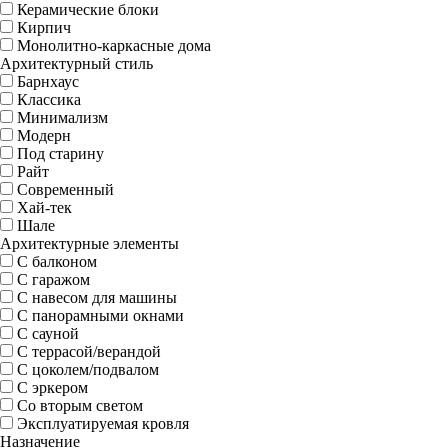
Керамические блоки
Кирпич
Монолитно-каркасные дома
Архитектурный стиль
Барнхаус
Классика
Минимализм
Модерн
Под старину
Райт
Современный
Хай-тек
Шале
Архитектурные элементы
С балконом
С гаражом
С навесом для машины
С панорамными окнами
С сауной
С террасой/верандой
С цоколем/подвалом
С эркером
Со вторым светом
Эксплуатируемая кровля
Назначение