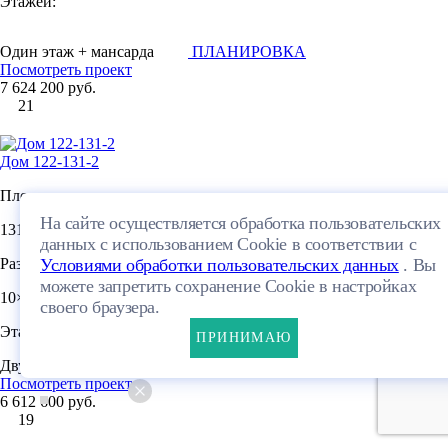
Этажей:
Один этаж + мансарда
ПЛАНИРОВКА
Посмотреть проект
7 624 200 руб.
21
Дом 122-131-2
Площадь:
На сайте осуществляется обработка пользовательских
2
131 м
данных с использованием Cookie в соответствии с
Размеры:
Условиями обработки пользовательских данных
. Вы
можете запретить сохранение Cookie в настройках
10×9.5м
своего браузера.
Этажей:
ПРИНИМАЮ
Двухэтажный
Посмотреть проект
6 612 600 руб.
19