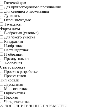
Гостевой дом
Для круглогодичного проживания
Для сезонного проживания
Дуплексы
Особняк/усадьба
Таунхаусы
Форма дома
Г-образная (угловые)
Для узкого участка
Квадратная
Н-образная
Нестандартная
П-образная
Прямоугольная
Т-образная
Статус проекта
Проект в разработке
Проект готов
Тип кровли
Двускатная
Многоскатная
Односкатная
Плоская
Четырехскатная
ДОПОЛНИТЕЛЬНЫЕ ПАРАМЕТРЫ