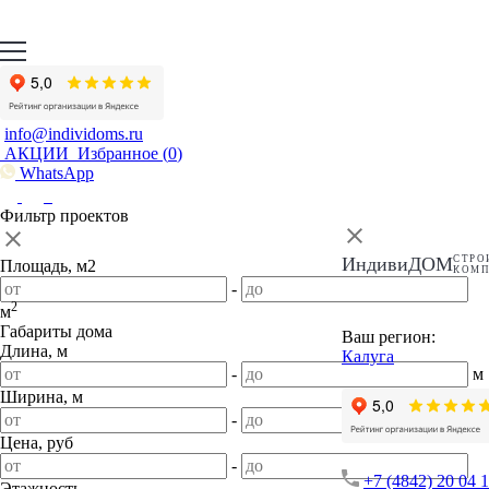
info@individoms.ru
АКЦИИ
Избранное (
0
)
WhatsApp
Фильтр проектов
ИндивиДОМ
СТРО
Площадь, м2
КОМ
-
2
м
Габариты дома
Ваш регион:
Длина, м
Калуга
-
м
Ширина, м
-
м
Цена, руб
-
+7 (4842) 20 04 
Этажность