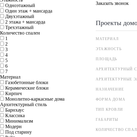
Заказать звонок
Одноэтажный
Один этаж + мансарда
Двухэтажный
Проекты дом
2 этажа + мансарда
Трехэтажный
Количество спален
1
МАТЕРИАЛ
2
3
ЭТАЖНОСТЬ
4
ПЛОЩАДЬ
5
6
АРХИТЕКТУРНЫЙ С
7
Материал
АРХИТЕКТУРНЫЕ 
Газобетонные блоки
Керамические блоки
НАЗНАЧЕНИЕ
Кирпич
Монолитно-каркасные дома
ФОРМА ДОМА
Архитектурный стиль
Барнхаус
ТИП КРОВЛИ
Классика
ГАБАРИТЫ
Минимализм
Модерн
КОЛИЧЕСТВО СПА
Под старину