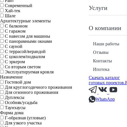
Райт
Современный
Услуги
Хай-тек
Шале
Архитектурные элементы
С балконом
О компании
С гаражом
С навесом для машины
С панорамными окнами
Наши работы
С сауной
С террасой/верандой
Отзывы
С цоколем/подвалом
Контакты
С эркером
Со вторым светом
Ипотека
Эксплуатируемая кровля
Назначение
Скачать каталог
Гостевой дом
готовых проектов.
Для круглогодичного проживания
Для сезонного проживания
Дуплексы
WhatsApp
Особняк/усадьба
Таунхаусы
Форма дома
Г-образная (угловые)
Для узкого участка