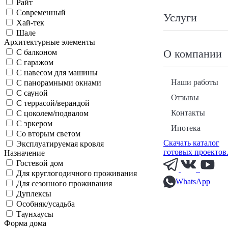
Райт
Современный
Услуги
Хай-тек
Шале
Архитектурные элементы
О компании
С балконом
С гаражом
С навесом для машины
Наши работы
С панорамными окнами
С сауной
Отзывы
С террасой/верандой
Контакты
С цоколем/подвалом
С эркером
Ипотека
Со вторым светом
Скачать каталог
Эксплуатируемая кровля
готовых проектов
Назначение
Гостевой дом
Для круглогодичного проживания
WhatsApp
Для сезонного проживания
Дуплексы
Особняк/усадьба
Таунхаусы
Форма дома