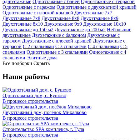
одноэтажные
Одноэтажные с баней
Одноэтажные с террасой
Одноэтажные с гаражом
Одноэтажные с двухскатной крышей
Одноэтажные с плоской крышей
Двухэтажные 7х7
Двухэтажные 7х8
Двухэтажные 8х8
Двухэтажные 8х9
Двухэтажные 8х10
Двухэтажные 9х9
Двухэтажные 10х10
Двухэтажные до 150 м2
Двухэтажные до 200 м2
Небольшие
двухэтажные
Двухэтажные с балконом
Двухэтажные с
гаражом
Двухэтажные с плоской крышей
Двухэтажные с
террасой
С 2 спальнями
С 3 спальнями
С 4 спальнями
С 5
спальнями
Одноэтажные с 3 спальнями
Одноэтажные с 4
спальнями
Элитные дома
Все подборки
Скрыть
Наши работы
Одноэтажный дом, с. Бушово
В процессе строительства
Двухэтажный дом, посёлок Михалково
В процессе строительства
Строительство SPA комплекса, г. Тула
В процессе строительства