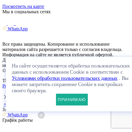
Посмотреть на карте
Мы в социальных сетях
WhatsApp
Все права защищены. Копирование и использование
материалов сайта разрешается только с согласия владельца.
Информация на сайте не является публичной офертой.
Данный интернет-сайт носит исключительно
На сайте осуществляется обработка пользовательских
информационный характер.
©Строительная компания «ИндивиДОМ» 2026
данных с использованием Cookie в соответствии с
Условиями обработки пользовательских данных
. Вы
This site is protected by reCAPTCHA and the Google
Privacy
можете запретить сохранение Cookie в настройках
Policy
and
Terms of Service
apply.
своего браузера.
ПРИНИМАЮ
+7 (4842) 20 04 16
ЗАКАЗАТЬ ЗВОНОК
WhatsApp
График работы