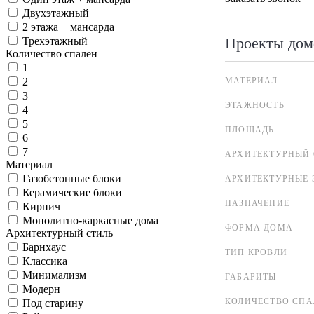
Двухэтажный
2 этажа + мансарда
Проекты дом
Трехэтажный
Количество спален
1
МАТЕРИАЛ
2
3
ЭТАЖНОСТЬ
4
5
ПЛОЩАДЬ
6
7
АРХИТЕКТУРНЫЙ 
Материал
Газобетонные блоки
АРХИТЕКТУРНЫЕ 
Керамические блоки
НАЗНАЧЕНИЕ
Кирпич
Монолитно-каркасные дома
ФОРМА ДОМА
Архитектурный стиль
Барнхаус
ТИП КРОВЛИ
Классика
Минимализм
ГАБАРИТЫ
Модерн
КОЛИЧЕСТВО СПА
Под старину