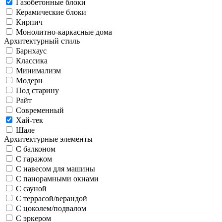
Газобетонные блоки
Керамические блоки
Кирпич
Монолитно-каркасные дома
Архитектурный стиль
Барнхаус
Классика
Минимализм
Модерн
Под старину
Райт
Современный
Хай-тек
Шале
Архитектурные элементы
С балконом
С гаражом
С навесом для машины
С панорамными окнами
С сауной
С террасой/верандой
С цоколем/подвалом
С эркером