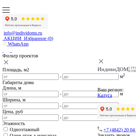
info@individoms.ru
АКЦИИ
Избранное (
0
)
WhatsApp
Фильтр проектов
ИндивиДОМ
СТР
Площадь, м2
КО
2
-
м
Габариты дома
Длина, м
Ваш регион:
-
м
Калуга
Ширина, м
-
м
Цена, руб
-
Этажность
Одноэтажный
+7 (4842) 20 04
Заказать звонок
Один этаж + мансарда