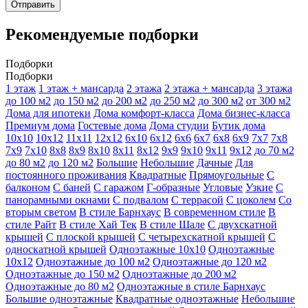
Отправить
Рекомендуемые подборки
Подборки
Подборки
1 этаж
1 этаж + мансарда
2 этажа
2 этажа + мансарда
3 этажа
до 100 м2
до 150 м2
до 200 м2
до 250 м2
до 300 м2
от 300 м2
Дома для ипотеки
Дома комфорт-класса
Дома бизнес-класса
Премиум дома
Гостевые дома
Дома студии
Бутик дома
10х10
10х12
11х11
12х12
6х10
6х12
6х6
6х7
6х8
6х9
7х7
7х8
7х9
7х10
8х8
8х9
8х10
8х11
8х12
9х9
9х10
9х11
9х12
до 70 м2
до 80 м2
до 120 м2
Большие
Небольшие
Дачные
Для
постоянного проживания
Квадратные
Прямоугольные
С
балконом
С баней
С гаражом
Г-образные
Угловые
Узкие
С
панорамными окнами
С подвалом
С террасой
С цоколем
Со
вторым светом
В стиле Барнхаус
В современном стиле
В
стиле Райт
В стиле Хай Тек
В стиле Шале
С двухскатной
крышей
С плоской крышей
С четырехскатной крышей
С
односкатной крышей
Одноэтажные 10х10
Одноэтажные
10х12
Одноэтажные до 100 м2
Одноэтажные до 120 м2
Одноэтажные до 150 м2
Одноэтажные до 200 м2
Одноэтажные до 80 м2
Одноэтажные в стиле Барнхаус
Большие одноэтажные
Квадратные одноэтажные
Небольшие