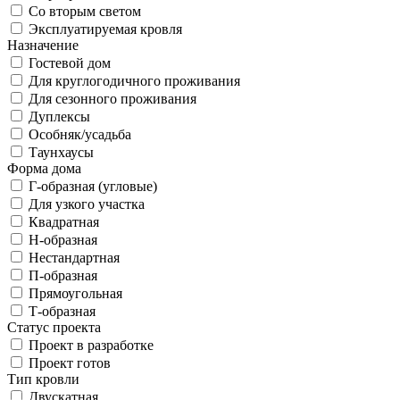
Со вторым светом
Эксплуатируемая кровля
Назначение
Гостевой дом
Для круглогодичного проживания
Для сезонного проживания
Дуплексы
Особняк/усадьба
Таунхаусы
Форма дома
Г-образная (угловые)
Для узкого участка
Квадратная
Н-образная
Нестандартная
П-образная
Прямоугольная
Т-образная
Статус проекта
Проект в разработке
Проект готов
Тип кровли
Двускатная