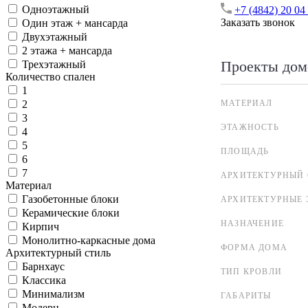
Одноэтажный
+7 (4842) 20 04
Заказать звонок
Один этаж + мансарда
Двухэтажный
2 этажа + мансарда
Проекты дом
Трехэтажный
Количество спален
1
МАТЕРИАЛ
2
3
ЭТАЖНОСТЬ
4
5
ПЛОЩАДЬ
6
7
АРХИТЕКТУРНЫЙ 
Материал
Газобетонные блоки
АРХИТЕКТУРНЫЕ 
Керамические блоки
НАЗНАЧЕНИЕ
Кирпич
Монолитно-каркасные дома
ФОРМА ДОМА
Архитектурный стиль
Барнхаус
ТИП КРОВЛИ
Классика
Минимализм
ГАБАРИТЫ
Модерн