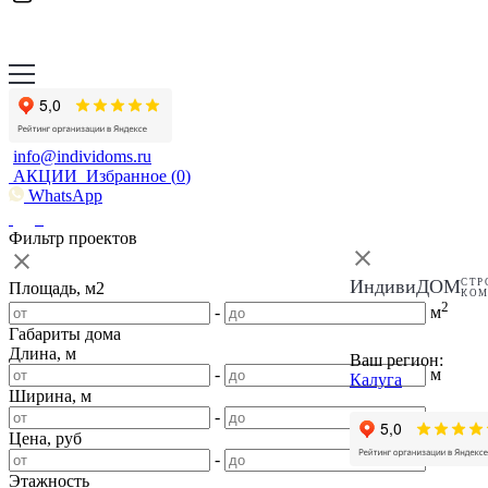
info@individoms.ru
АКЦИИ
Избранное (
0
)
WhatsApp
Фильтр проектов
ИндивиДОМ
СТР
Площадь, м2
КО
2
-
м
Габариты дома
Длина, м
Ваш регион:
-
м
Калуга
Ширина, м
-
м
Цена, руб
-
Этажность