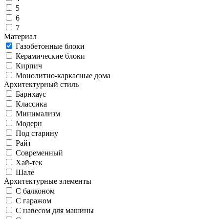
5
6
7
Материал
Газобетонные блоки
Керамические блоки
Кирпич
Монолитно-каркасные дома
Архитектурный стиль
Барнхаус
Классика
Минимализм
Модерн
Под старину
Райт
Современный
Хай-тек
Шале
Архитектурные элементы
С балконом
С гаражом
С навесом для машины