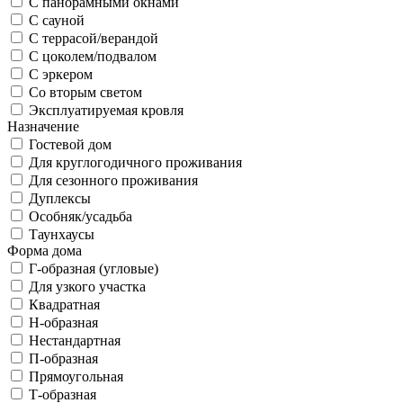
С панорамными окнами
С сауной
С террасой/верандой
С цоколем/подвалом
С эркером
Со вторым светом
Эксплуатируемая кровля
Назначение
Гостевой дом
Для круглогодичного проживания
Для сезонного проживания
Дуплексы
Особняк/усадьба
Таунхаусы
Форма дома
Г-образная (угловые)
Для узкого участка
Квадратная
Н-образная
Нестандартная
П-образная
Прямоугольная
Т-образная