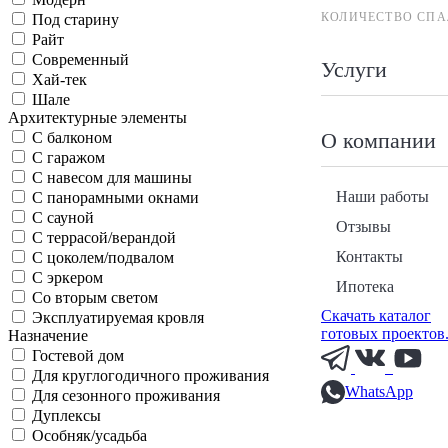
КОЛИЧЕСТВО СПА
Под старину
Райт
Современный
Услуги
Хай-тек
Шале
Архитектурные элементы
О компании
С балконом
С гаражом
С навесом для машины
Наши работы
С панорамными окнами
С сауной
Отзывы
С террасой/верандой
Контакты
С цоколем/подвалом
С эркером
Ипотека
Со вторым светом
Скачать каталог
Эксплуатируемая кровля
готовых проектов
Назначение
Гостевой дом
Для круглогодичного проживания
WhatsApp
Для сезонного проживания
Дуплексы
Особняк/усадьба