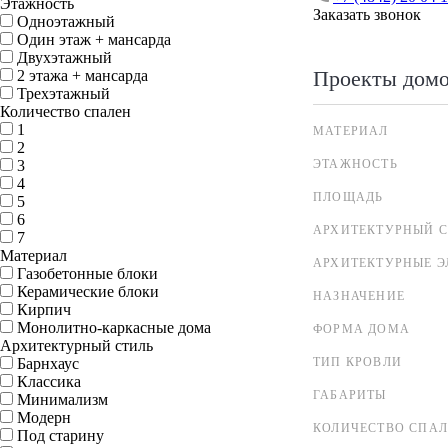
Этажность
Заказать звонок
Одноэтажный
Один этаж + мансарда
Двухэтажный
Проекты дом
2 этажа + мансарда
Трехэтажный
Количество спален
1
МАТЕРИАЛ
2
3
ЭТАЖНОСТЬ
4
ПЛОЩАДЬ
5
6
АРХИТЕКТУРНЫЙ С
7
Материал
АРХИТЕКТУРНЫЕ 
Газобетонные блоки
Керамические блоки
НАЗНАЧЕНИЕ
Кирпич
Монолитно-каркасные дома
ФОРМА ДОМА
Архитектурный стиль
Барнхаус
ТИП КРОВЛИ
Классика
ГАБАРИТЫ
Минимализм
Модерн
КОЛИЧЕСТВО СПА
Под старину