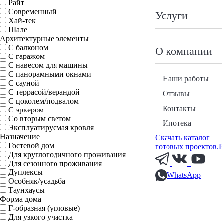
Райт
Современный
Услуги
Хай-тек
Шале
Архитектурные элементы
С балконом
О компании
С гаражом
С навесом для машины
С панорамными окнами
Наши работы
С сауной
С террасой/верандой
Отзывы
С цоколем/подвалом
Контакты
С эркером
Со вторым светом
Ипотека
Эксплуатируемая кровля
Назначение
Скачать каталог
Гостевой дом
готовых проектов.
Для круглогодичного проживания
Для сезонного проживания
Дуплексы
WhatsApp
Особняк/усадьба
Таунхаусы
Форма дома
Г-образная (угловые)
Для узкого участка