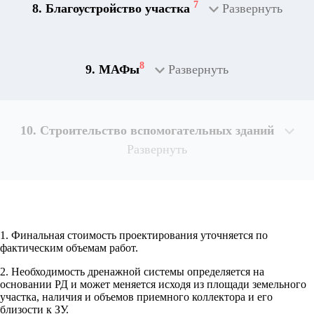
7
8. Благоустройство участка
Развернуть
8
9. МАФы
Развернуть
10. Строительство вспомогательных зданий
Развернуть
1. Финальная стоимость проектирования уточняется по
Рассчитывается индивидуально
фактическим объемам работ.
2. Необходимость дренажной системы определяется на
Рассчитывается индивидуально
основании РД и может меняется исходя из площади земельного
Рассчитывается индивидуально
участка, наличия и объемов приемного коллектора и его
Рассчитывается индивидуально
близости к ЗУ.