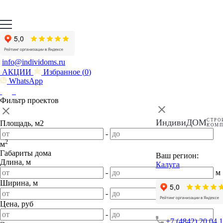
info@individoms.ru
АКЦИИ
Избранное (
0
)
WhatsApp
Фильтр проектов
ИндивиДОМ
СТРО
Площадь, м2
КОМ
-
2
м
Габариты дома
Ваш регион:
Длина, м
Калуга
-
м
Ширина, м
-
м
Цена, руб
-
+7 (4842) 20 04 