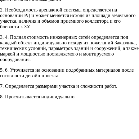
2. Необходимость дренажной системы определяется на
Рассчитывается индивидуально
основании РД и может меняется исходя из площади земельного
Рассчитывается индивидуально
участка, наличия и объемов приемного коллектора и его
Рассчитывается индивидуально
близости к ЗУ.
3, 4. Полная стоимость инженерных сетей определяется под
Рассчитывается индивидуально
каждый объект индивидуально исходя из пожеланий Заказчика,
технических условий, параметров зданий и сооружений, а также
маркой и мощностью поставляемого и монтируемого
оборудования.
5, 6. Уточняется на основании подобранных материалов после
готовности дизайн проекта.
Рассчитывается индивидуально
7. Определяется размерами участка и сложности работ.
Рассчитывается индивидуально
8. Просчитывается индивидуально.
Рассчитывается индивидуально
Рассчитывается индивидуально
Рассчитывается индивидуально