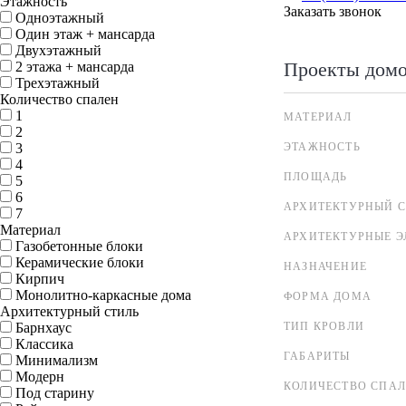
Этажность
Заказать звонок
Одноэтажный
Один этаж + мансарда
Двухэтажный
Проекты дом
2 этажа + мансарда
Трехэтажный
Количество спален
1
МАТЕРИАЛ
2
3
ЭТАЖНОСТЬ
4
ПЛОЩАДЬ
5
6
АРХИТЕКТУРНЫЙ С
7
Материал
АРХИТЕКТУРНЫЕ 
Газобетонные блоки
Керамические блоки
НАЗНАЧЕНИЕ
Кирпич
Монолитно-каркасные дома
ФОРМА ДОМА
Архитектурный стиль
Барнхаус
ТИП КРОВЛИ
Классика
ГАБАРИТЫ
Минимализм
Модерн
КОЛИЧЕСТВО СПА
Под старину