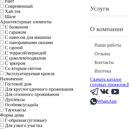
Райт
Современный
Услуги
Хай-тек
Шале
Архитектурные элементы
С балконом
О компании
С гаражом
С навесом для машины
С панорамными окнами
Наши работы
С сауной
С террасой/верандой
Отзывы
С цоколем/подвалом
Контакты
С эркером
Со вторым светом
Ипотека
Эксплуатируемая кровля
Назначение
Скачать каталог
Гостевой дом
готовых проектов.
Для круглогодичного проживания
Для сезонного проживания
Дуплексы
WhatsApp
Особняк/усадьба
Таунхаусы
Форма дома
Г-образная (угловые)
Для узкого участка