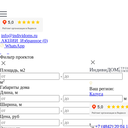
info@individoms.ru
АКЦИИ
Избранное (
0
)
WhatsApp
Фильтр проектов
ИндивиДОМ
СТРО
Площадь, м2
КОМ
-
2
м
Габариты дома
Ваш регион:
Длина, м
Калуга
-
м
Ширина, м
-
м
Цена, руб
-
+7 (4842) 20 04 