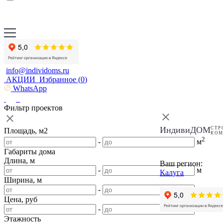
info@individoms.ru
АКЦИИ
Избранное (
0
)
WhatsApp
Фильтр проектов
ИндивиДОМ
СТР
Площадь, м2
КО
2
-
м
Габариты дома
Длина, м
Ваш регион:
-
м
Калуга
Ширина, м
-
м
Цена, руб
-
Этажность