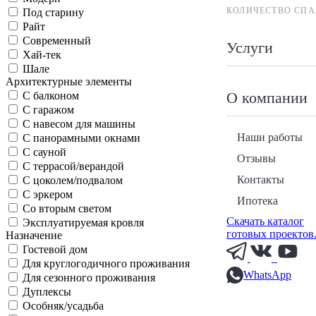
КОЛИЧЕСТВО СПА
Под старину
Райт
Современный
Услуги
Хай-тек
Шале
Архитектурные элементы
О компании
С балконом
С гаражом
С навесом для машины
Наши работы
С панорамными окнами
С сауной
Отзывы
С террасой/верандой
Контакты
С цоколем/подвалом
С эркером
Ипотека
Со вторым светом
Скачать каталог
Эксплуатируемая кровля
готовых проектов
Назначение
Гостевой дом
Для круглогодичного проживания
WhatsApp
Для сезонного проживания
Дуплексы
Особняк/усадьба