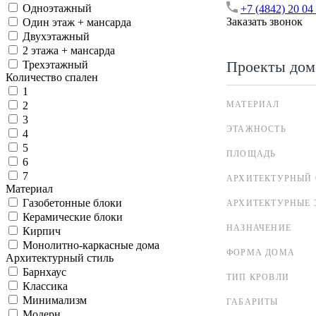
Одноэтажный
+7 (4842) 20 04
Заказать звонок
Один этаж + мансарда
Двухэтажный
2 этажа + мансарда
Проекты дом
Трехэтажный
Количество спален
1
МАТЕРИАЛ
2
3
ЭТАЖНОСТЬ
4
5
ПЛОЩАДЬ
6
7
АРХИТЕКТУРНЫЙ 
Материал
Газобетонные блоки
АРХИТЕКТУРНЫЕ 
Керамические блоки
НАЗНАЧЕНИЕ
Кирпич
Монолитно-каркасные дома
ФОРМА ДОМА
Архитектурный стиль
Барнхаус
ТИП КРОВЛИ
Классика
Минимализм
ГАБАРИТЫ
Модерн