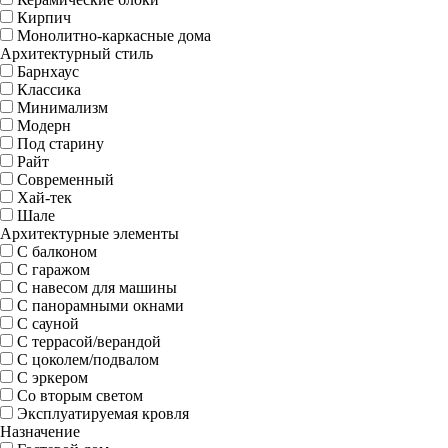
Кирпич
Монолитно-каркасные дома
Архитектурный стиль
Барнхаус
Классика
Минимализм
Модерн
Под старину
Райт
Современный
Хай-тек
Шале
Архитектурные элементы
С балконом
С гаражом
С навесом для машины
С панорамными окнами
С сауной
С террасой/верандой
С цоколем/подвалом
С эркером
Со вторым светом
Эксплуатируемая кровля
Назначение