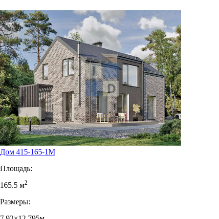
Дом 415-165-1М
Площадь:
2
165.5 м
Размеры:
7.92×12.795м