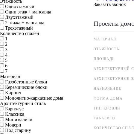
Этажность
Заказать звонок
Одноэтажный
Один этаж + мансарда
Двухэтажный
Проекты дом
2 этажа + мансарда
Трехэтажный
Количество спален
1
МАТЕРИАЛ
2
3
ЭТАЖНОСТЬ
4
ПЛОЩАДЬ
5
6
АРХИТЕКТУРНЫЙ С
7
Материал
АРХИТЕКТУРНЫЕ 
Газобетонные блоки
Керамические блоки
НАЗНАЧЕНИЕ
Кирпич
Монолитно-каркасные дома
ФОРМА ДОМА
Архитектурный стиль
Барнхаус
ТИП КРОВЛИ
Классика
ГАБАРИТЫ
Минимализм
Модерн
КОЛИЧЕСТВО СПА
Под старину