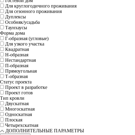
Гостевой дом
Для круглогодичного проживания
Для сезонного проживания
Дуплексы
Особняк/усадьба
Таунхаусы
Форма дома
Г-образная (угловые)
Для узкого участка
Квадратная
Н-образная
Нестандартная
П-образная
Прямоугольная
Т-образная
Статус проекта
Проект в разработке
Проект готов
Тип кровли
Двускатная
Многоскатная
Односкатная
Плоская
Четырехскатная
ДОПОЛНИТЕЛЬНЫЕ ПАРАМЕТРЫ