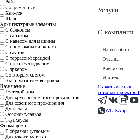
Райт
Современный
Услуги
Хай-тек
Шале
Архитектурные элементы
С балконом
О компании
С гаражом
С навесом для машины
С панорамными окнами
Наши работы
С сауной
С террасой/верандой
Отзывы
С цоколем/подвалом
Контакты
С эркером
Со вторым светом
Ипотека
Эксплуатируемая кровля
Назначение
Скачать каталог
Гостевой дом
готовых проектов.
Для круглогодичного проживания
Для сезонного проживания
Дуплексы
WhatsApp
Особняк/усадьба
Таунхаусы
Форма дома
Г-образная (угловые)
Для узкого участка