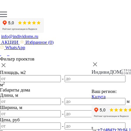
info@individoms.ru
АКЦИИ
Избранное (
0
)
WhatsApp
Фильтр проектов
ИндивиДОМ
СТРО
Площадь, м2
КОМ
-
2
м
Габариты дома
Ваш регион:
Длина, м
Калуга
-
м
Ширина, м
-
м
Цена, руб
-
+7 (4842) 20 04 