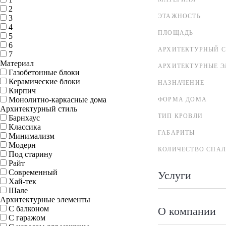
2
ЭТАЖНОСТЬ
3
4
ПЛОЩАДЬ
5
6
АРХИТЕКТУРНЫЙ С
7
Материал
АРХИТЕКТУРНЫЕ 
Газобетонные блоки
Керамические блоки
НАЗНАЧЕНИЕ
Кирпич
Монолитно-каркасные дома
ФОРМА ДОМА
Архитектурный стиль
ТИП КРОВЛИ
Барнхаус
Классика
ГАБАРИТЫ
Минимализм
Модерн
КОЛИЧЕСТВО СПА
Под старину
Райт
Современный
Услуги
Хай-тек
Шале
Архитектурные элементы
С балконом
О компании
С гаражом