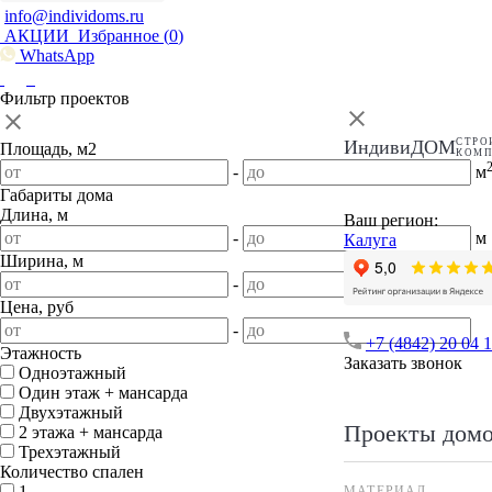
info@individoms.ru
АКЦИИ
Избранное (
0
)
WhatsApp
Фильтр проектов
ИндивиДОМ
СТРО
Площадь, м2
КОМ
-
м
Габариты дома
Длина, м
Ваш регион:
-
м
Калуга
Ширина, м
-
м
Цена, руб
-
+7 (4842) 20 04 
Этажность
Заказать звонок
Одноэтажный
Один этаж + мансарда
Двухэтажный
Проекты дом
2 этажа + мансарда
Трехэтажный
Количество спален
1
МАТЕРИАЛ