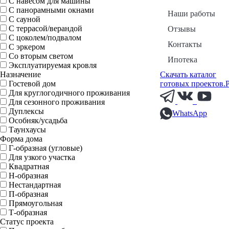
С навесом для машины
С панорамными окнами
Наши работы
С сауной
С террасой/верандой
Отзывы
С цоколем/подвалом
Контакты
С эркером
Со вторым светом
Ипотека
Эксплуатируемая кровля
Назначение
Скачать каталог
Гостевой дом
готовых проектов.
Для круглогодичного проживания
Для сезонного проживания
Дуплексы
WhatsApp
Особняк/усадьба
Таунхаусы
Форма дома
Г-образная (угловые)
Для узкого участка
Квадратная
Н-образная
Нестандартная
П-образная
Прямоугольная
Т-образная
Статус проекта