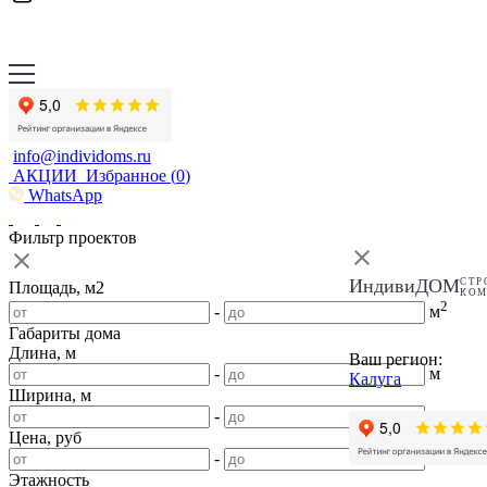
info@individoms.ru
АКЦИИ
Избранное (
0
)
WhatsApp
Фильтр проектов
ИндивиДОМ
СТР
Площадь, м2
КО
2
-
м
Габариты дома
Длина, м
Ваш регион:
-
м
Калуга
Ширина, м
-
м
Цена, руб
-
Этажность