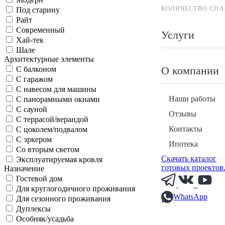
КОЛИЧЕСТВО СПА
Под старину
Райт
Современный
Услуги
Хай-тек
Шале
Архитектурные элементы
О компании
С балконом
С гаражом
С навесом для машины
Наши работы
С панорамными окнами
С сауной
Отзывы
С террасой/верандой
Контакты
С цоколем/подвалом
С эркером
Ипотека
Со вторым светом
Скачать каталог
Эксплуатируемая кровля
готовых проектов
Назначение
Гостевой дом
Для круглогодичного проживания
WhatsApp
Для сезонного проживания
Дуплексы
Особняк/усадьба