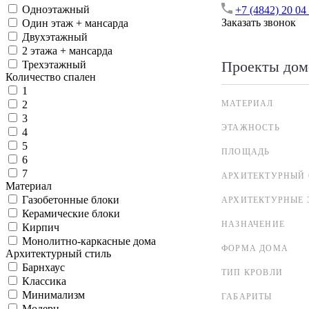
Одноэтажный
+7 (4842) 20 04
Заказать звонок
Один этаж + мансарда
Двухэтажный
2 этажа + мансарда
Проекты дом
Трехэтажный
Количество спален
1
МАТЕРИАЛ
2
3
ЭТАЖНОСТЬ
4
5
ПЛОЩАДЬ
6
7
АРХИТЕКТУРНЫЙ 
Материал
Газобетонные блоки
АРХИТЕКТУРНЫЕ 
Керамические блоки
НАЗНАЧЕНИЕ
Кирпич
Монолитно-каркасные дома
ФОРМА ДОМА
Архитектурный стиль
Барнхаус
ТИП КРОВЛИ
Классика
Минимализм
ГАБАРИТЫ
Модерн