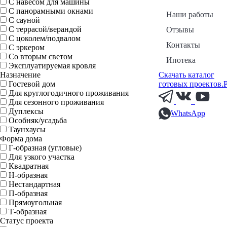
С навесом для машины
С панорамными окнами
Наши работы
С сауной
С террасой/верандой
Отзывы
С цоколем/подвалом
Контакты
С эркером
Со вторым светом
Ипотека
Эксплуатируемая кровля
Назначение
Скачать каталог
Гостевой дом
готовых проектов.
Для круглогодичного проживания
Для сезонного проживания
Дуплексы
WhatsApp
Особняк/усадьба
Таунхаусы
Форма дома
Г-образная (угловые)
Для узкого участка
Квадратная
Н-образная
Нестандартная
П-образная
Прямоугольная
Т-образная
Статус проекта