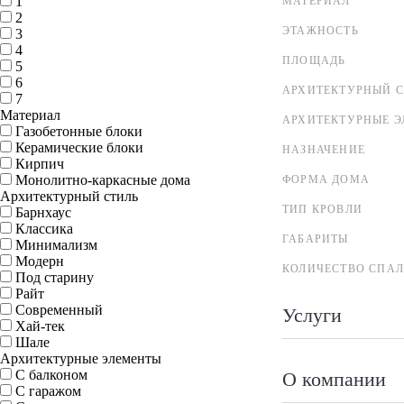
1
МАТЕРИАЛ
2
ЭТАЖНОСТЬ
3
4
ПЛОЩАДЬ
5
6
АРХИТЕКТУРНЫЙ С
7
Материал
АРХИТЕКТУРНЫЕ 
Газобетонные блоки
Керамические блоки
НАЗНАЧЕНИЕ
Кирпич
Монолитно-каркасные дома
ФОРМА ДОМА
Архитектурный стиль
ТИП КРОВЛИ
Барнхаус
Классика
ГАБАРИТЫ
Минимализм
Модерн
КОЛИЧЕСТВО СПА
Под старину
Райт
Современный
Услуги
Хай-тек
Шале
Архитектурные элементы
С балконом
О компании
С гаражом