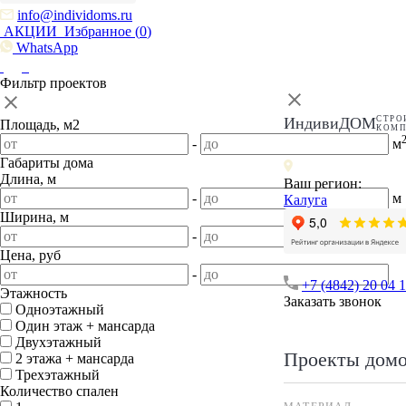
info@individoms.ru
АКЦИИ
Избранное (
0
)
WhatsApp
Фильтр проектов
ИндивиДОМ
СТРО
Площадь, м2
КОМ
-
м
Габариты дома
Длина, м
Ваш регион:
-
м
Калуга
Ширина, м
-
м
Цена, руб
-
+7 (4842) 20 04 
Этажность
Заказать звонок
Одноэтажный
Один этаж + мансарда
Двухэтажный
Проекты дом
2 этажа + мансарда
Трехэтажный
Количество спален