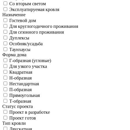
Со вторым светом
Эксплуатируемая кровля
Назначение
Гостевой дом
Для круглогодичного проживания
Для сезонного проживания
Дуплексы
Особняк/усадьба
Таунхаусы
Форма дома
Г-образная (угловые)
Для узкого участка
Квадратная
Н-образная
Нестандартная
П-образная
Прямоугольная
Т-образная
Статус проекта
Проект в разработке
Проект готов
Тип кровли
Двускатная