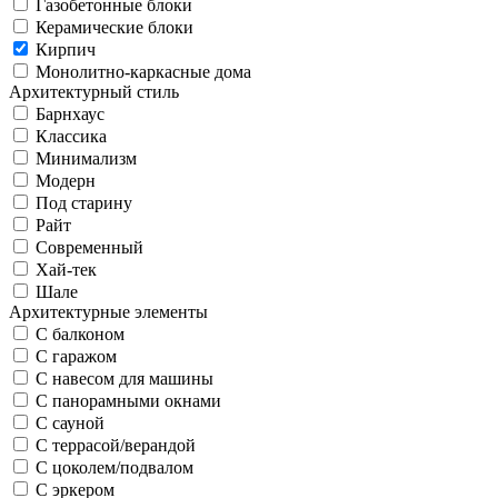
Газобетонные блоки
Керамические блоки
Кирпич
Монолитно-каркасные дома
Архитектурный стиль
Барнхаус
Классика
Минимализм
Модерн
Под старину
Райт
Современный
Хай-тек
Шале
Архитектурные элементы
С балконом
С гаражом
С навесом для машины
С панорамными окнами
С сауной
С террасой/верандой
С цоколем/подвалом
С эркером