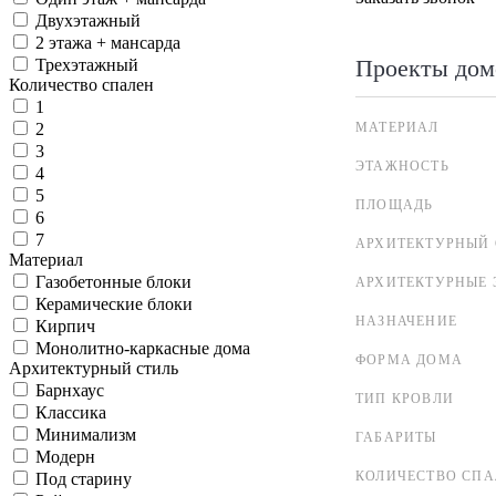
Двухэтажный
2 этажа + мансарда
Проекты дом
Трехэтажный
Количество спален
1
МАТЕРИАЛ
2
3
ЭТАЖНОСТЬ
4
5
ПЛОЩАДЬ
6
7
АРХИТЕКТУРНЫЙ 
Материал
Газобетонные блоки
АРХИТЕКТУРНЫЕ 
Керамические блоки
НАЗНАЧЕНИЕ
Кирпич
Монолитно-каркасные дома
ФОРМА ДОМА
Архитектурный стиль
Барнхаус
ТИП КРОВЛИ
Классика
Минимализм
ГАБАРИТЫ
Модерн
КОЛИЧЕСТВО СПА
Под старину