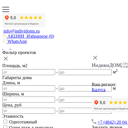
info@individoms.ru
АКЦИИ
Избранное (
0
)
WhatsApp
Фильтр проектов
ИндивиДОМ
СТР
Площадь, м2
КО
2
-
м
Габариты дома
Длина, м
Ваш регион:
-
м
Калуга
Ширина, м
-
м
Цена, руб
-
Этажность
Одноэтажный
+7 (4842) 20 04
Заказать звонок
Один этаж + мансарда