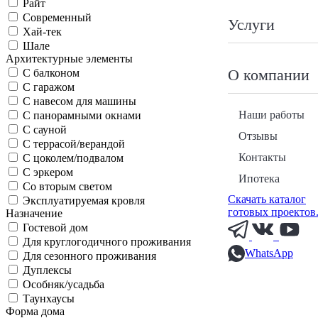
Райт
Современный
Услуги
Хай-тек
Шале
Архитектурные элементы
О компании
С балконом
С гаражом
С навесом для машины
Наши работы
С панорамными окнами
С сауной
Отзывы
С террасой/верандой
Контакты
С цоколем/подвалом
С эркером
Ипотека
Со вторым светом
Скачать каталог
Эксплуатируемая кровля
готовых проектов
Назначение
Гостевой дом
Для круглогодичного проживания
WhatsApp
Для сезонного проживания
Дуплексы
Особняк/усадьба
Таунхаусы
Форма дома