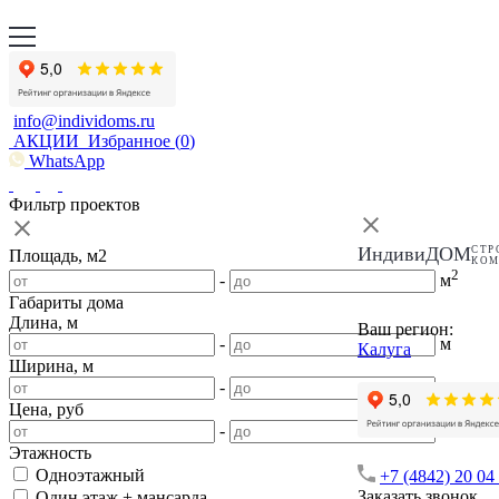
info@individoms.ru
АКЦИИ
Избранное (
0
)
WhatsApp
Фильтр проектов
ИндивиДОМ
СТР
Площадь, м2
КО
2
-
м
Габариты дома
Длина, м
Ваш регион:
-
м
Калуга
Ширина, м
-
м
Цена, руб
-
Этажность
Одноэтажный
+7 (4842) 20 04
Заказать звонок
Один этаж + мансарда