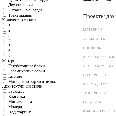
Двухэтажный
2 этажа + мансарда
Проекты дом
Трехэтажный
Количество спален
1
МАТЕРИАЛ
2
3
ЭТАЖНОСТЬ
4
5
ПЛОЩАДЬ
6
7
АРХИТЕКТУРНЫЙ 
Материал
Газобетонные блоки
АРХИТЕКТУРНЫЕ 
Керамические блоки
НАЗНАЧЕНИЕ
Кирпич
Монолитно-каркасные дома
ФОРМА ДОМА
Архитектурный стиль
Барнхаус
ТИП КРОВЛИ
Классика
Минимализм
ГАБАРИТЫ
Модерн
КОЛИЧЕСТВО СПА
Под старину