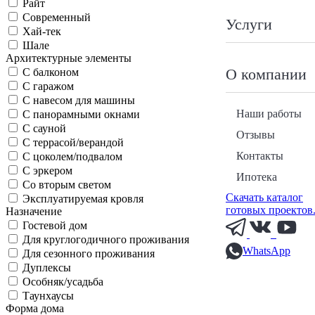
Райт
Современный
Услуги
Хай-тек
Шале
Архитектурные элементы
О компании
С балконом
С гаражом
С навесом для машины
Наши работы
С панорамными окнами
С сауной
Отзывы
С террасой/верандой
Контакты
С цоколем/подвалом
С эркером
Ипотека
Со вторым светом
Скачать каталог
Эксплуатируемая кровля
готовых проектов
Назначение
Гостевой дом
Для круглогодичного проживания
WhatsApp
Для сезонного проживания
Дуплексы
Особняк/усадьба
Таунхаусы
Форма дома