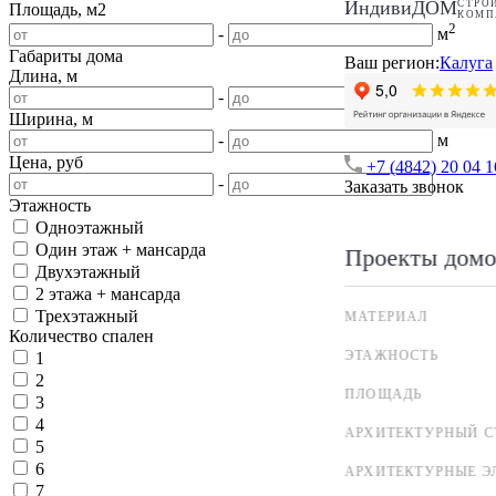
ИндивиДОМ
СТРО
Площадь, м2
КОМП
2
-
м
Габариты дома
Ваш регион:
Калуга
Длина, м
-
м
Ширина, м
-
м
Цена, руб
+7 (4842) 20 04 1
-
Заказать звонок
Этажность
Одноэтажный
Один этаж + мансарда
Проекты домо
Двухэтажный
2 этажа + мансарда
Трехэтажный
МАТЕРИАЛ
Количество спален
ЭТАЖНОСТЬ
1
2
ПЛОЩАДЬ
3
4
АРХИТЕКТУРНЫЙ С
5
6
АРХИТЕКТУРНЫЕ Э
7