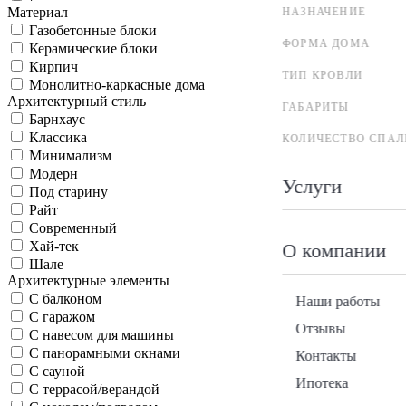
Материал
НАЗНАЧЕНИЕ
Газобетонные блоки
ФОРМА ДОМА
Керамические блоки
Кирпич
ТИП КРОВЛИ
Монолитно-каркасные дома
Архитектурный стиль
ГАБАРИТЫ
Барнхаус
Классика
КОЛИЧЕСТВО СПАЛ
Минимализм
Модерн
Услуги
Под старину
Райт
Современный
Хай-тек
О компании
Шале
Архитектурные элементы
С балконом
Наши работы
С гаражом
Отзывы
С навесом для машины
С панорамными окнами
Контакты
С сауной
Ипотека
С террасой/верандой