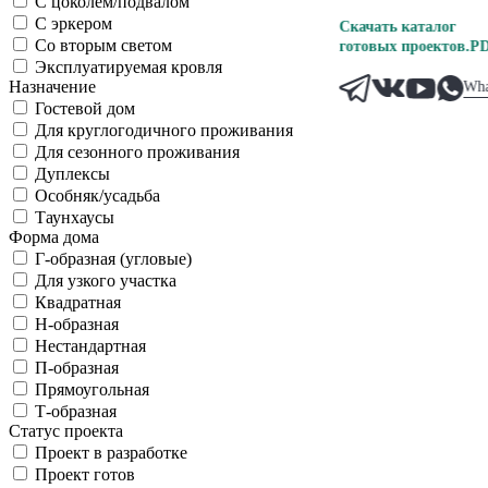
С цоколем/подвалом
С эркером
Скачать каталог
Со вторым светом
готовых проектов.PD
Эксплуатируемая кровля
Назначение
Wha
Гостевой дом
Для круглогодичного проживания
Для сезонного проживания
Дуплексы
Особняк/усадьба
Таунхаусы
Форма дома
Г-образная (угловые)
Для узкого участка
Квадратная
Н-образная
Нестандартная
П-образная
Прямоугольная
Т-образная
Статус проекта
Проект в разработке
Проект готов