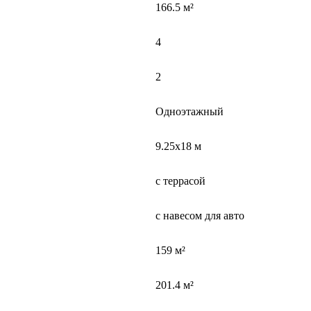
166.5 м²
4
2
Одноэтажный
9.25х18 м
с террасой
с навесом для авто
159 м²
201.4 м²