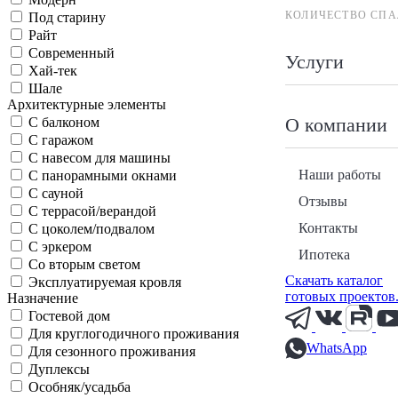
КОЛИЧЕСТВО СПА
Под старину
Райт
Современный
Услуги
Хай-тек
Шале
Архитектурные элементы
О компании
С балконом
С гаражом
С навесом для машины
Наши работы
С панорамными окнами
С сауной
Отзывы
С террасой/верандой
Контакты
С цоколем/подвалом
С эркером
Ипотека
Со вторым светом
Скачать каталог
Эксплуатируемая кровля
готовых проектов
Назначение
Гостевой дом
Для круглогодичного проживания
WhatsApp
Для сезонного проживания
Дуплексы
Особняк/усадьба