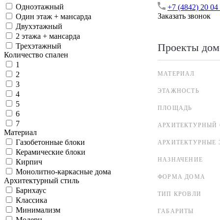
Одноэтажный
+7 (4842) 20 04
Заказать звонок
Один этаж + мансарда
Двухэтажный
2 этажа + мансарда
Проекты дом
Трехэтажный
Количество спален
1
МАТЕРИАЛ
2
3
ЭТАЖНОСТЬ
4
5
ПЛОЩАДЬ
6
7
АРХИТЕКТУРНЫЙ 
Материал
Газобетонные блоки
АРХИТЕКТУРНЫЕ 
Керамические блоки
НАЗНАЧЕНИЕ
Кирпич
Монолитно-каркасные дома
ФОРМА ДОМА
Архитектурный стиль
Барнхаус
ТИП КРОВЛИ
Классика
Минимализм
ГАБАРИТЫ
Модерн