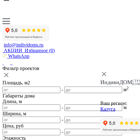
info@individoms.ru
АКЦИИ
Избранное (
0
)
WhatsApp
Фильтр проектов
ИндивиДОМ
СТР
Площадь, м2
КО
2
-
м
Габариты дома
Длина, м
Ваш регион:
-
м
Калуга
Ширина, м
-
м
Цена, руб
-
Этажность