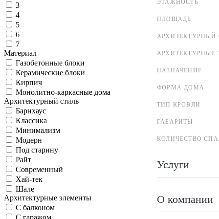
ЭТАЖНОСТЬ
3
4
ПЛОЩАДЬ
5
6
АРХИТЕКТУРНЫЙ 
7
Материал
АРХИТЕКТУРНЫЕ 
Газобетонные блоки
НАЗНАЧЕНИЕ
Керамические блоки
Кирпич
ФОРМА ДОМА
Монолитно-каркасные дома
Архитектурный стиль
ТИП КРОВЛИ
Барнхаус
Классика
ГАБАРИТЫ
Минимализм
КОЛИЧЕСТВО СПА
Модерн
Под старину
Райт
Услуги
Современный
Хай-тек
Шале
О компании
Архитектурные элементы
С балконом
С гаражом