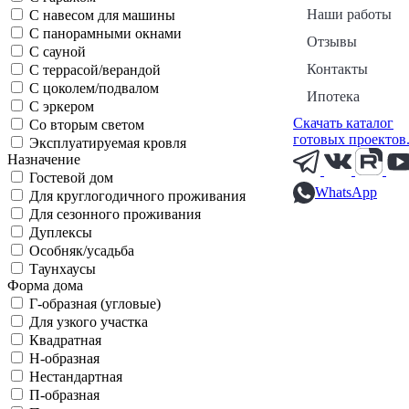
Наши работы
С навесом для машины
С панорамными окнами
Отзывы
С сауной
Контакты
С террасой/верандой
С цоколем/подвалом
Ипотека
С эркером
Скачать каталог
Со вторым светом
готовых проектов
Эксплуатируемая кровля
Назначение
Гостевой дом
WhatsApp
Для круглогодичного проживания
Для сезонного проживания
Дуплексы
Особняк/усадьба
Таунхаусы
Форма дома
Г-образная (угловые)
Для узкого участка
Квадратная
Н-образная
Нестандартная
П-образная