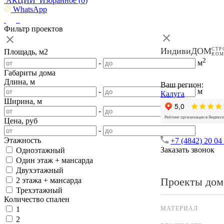
АКЦИИ
Избранное (
0
)
WhatsApp
Фильтр проектов
ИндивиДОМ
СТР
Площадь, м2
КО
2
-
м
Габариты дома
Длина, м
Ваш регион:
-
м
Калуга
Ширина, м
-
м
Цена, руб
-
Этажность
+7 (4842) 20 04
Заказать звонок
Одноэтажный
Один этаж + мансарда
Двухэтажный
Проекты дом
2 этажа + мансарда
Трехэтажный
Количество спален
МАТЕРИАЛ
1
2