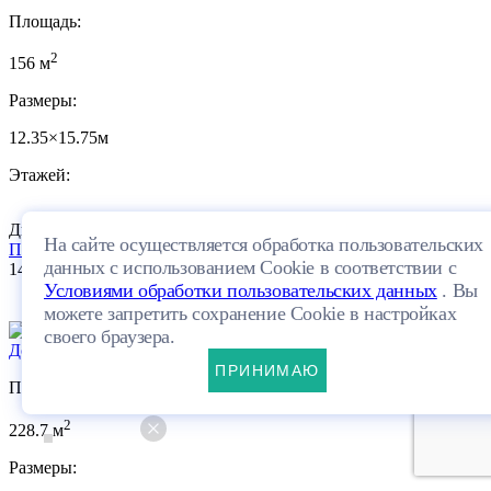
Площадь:
2
156 м
Размеры:
12.35×15.75м
Этажей:
Двухэтажный
ПЛАНИРОВКА
На сайте осуществляется обработка пользовательских
Посмотреть проект
данных с использованием Cookie в соответствии с
14 133 660 руб.
Условиями обработки пользовательских данных
. Вы
11
можете запретить сохранение Cookie в настройках
своего браузера.
Дом 338-228-1М
ПРИНИМАЮ
Площадь:
2
228.7 м
Размеры: