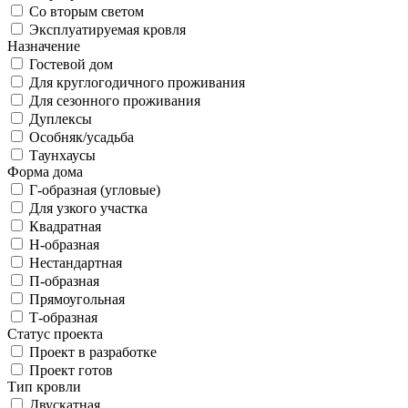
Со вторым светом
Эксплуатируемая кровля
Назначение
Гостевой дом
Для круглогодичного проживания
Для сезонного проживания
Дуплексы
Особняк/усадьба
Таунхаусы
Форма дома
Г-образная (угловые)
Для узкого участка
Квадратная
Н-образная
Нестандартная
П-образная
Прямоугольная
Т-образная
Статус проекта
Проект в разработке
Проект готов
Тип кровли
Двускатная