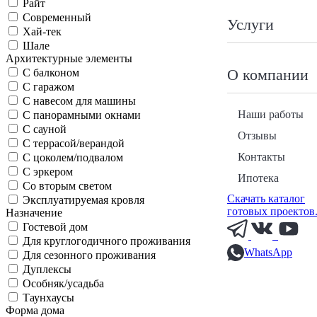
Райт
Современный
Услуги
Хай-тек
Шале
Архитектурные элементы
О компании
С балконом
С гаражом
С навесом для машины
Наши работы
С панорамными окнами
С сауной
Отзывы
С террасой/верандой
Контакты
С цоколем/подвалом
С эркером
Ипотека
Со вторым светом
Скачать каталог
Эксплуатируемая кровля
готовых проектов
Назначение
Гостевой дом
Для круглогодичного проживания
WhatsApp
Для сезонного проживания
Дуплексы
Особняк/усадьба
Таунхаусы
Форма дома