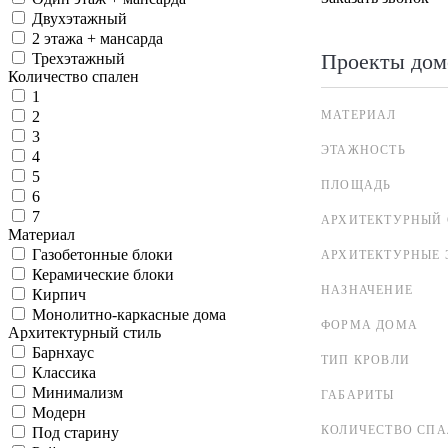
Двухэтажный
2 этажа + мансарда
Проекты дом
Трехэтажный
Количество спален
1
МАТЕРИАЛ
2
3
ЭТАЖНОСТЬ
4
5
ПЛОЩАДЬ
6
7
АРХИТЕКТУРНЫЙ 
Материал
Газобетонные блоки
АРХИТЕКТУРНЫЕ 
Керамические блоки
НАЗНАЧЕНИЕ
Кирпич
Монолитно-каркасные дома
ФОРМА ДОМА
Архитектурный стиль
Барнхаус
ТИП КРОВЛИ
Классика
Минимализм
ГАБАРИТЫ
Модерн
КОЛИЧЕСТВО СПА
Под старину