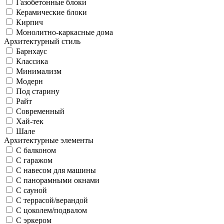
Газобетонные блоки
Керамические блоки
Кирпич
Монолитно-каркасные дома
Архитектурный стиль
Барнхаус
Классика
Минимализм
Модерн
Под старину
Райт
Современный
Хай-тек
Шале
Архитектурные элементы
С балконом
С гаражом
С навесом для машины
С панорамными окнами
С сауной
С террасой/верандой
С цоколем/подвалом
С эркером