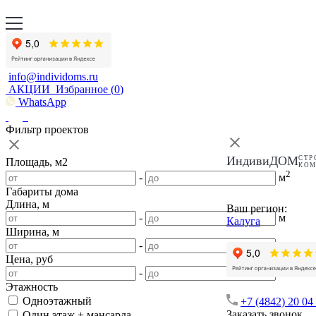
info@individoms.ru
АКЦИИ
Избранное (
0
)
WhatsApp
Фильтр проектов
ИндивиДОМ
СТР
Площадь, м2
КО
2
-
м
Габариты дома
Длина, м
Ваш регион:
-
м
Калуга
Ширина, м
-
м
Цена, руб
-
Этажность
Одноэтажный
+7 (4842) 20 04
Заказать звонок
Один этаж + мансарда