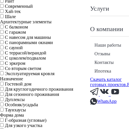
Райт
Современный
Услуги
Хай-тек
Шале
Архитектурные элементы
С балконом
О компании
С гаражом
С навесом для машины
С панорамными окнами
Наши работы
С сауной
С террасой/верандой
Отзывы
С цоколем/подвалом
Контакты
С эркером
Со вторым светом
Ипотека
Эксплуатируемая кровля
Назначение
Скачать каталог
Гостевой дом
готовых проектов.
Для круглогодичного проживания
Для сезонного проживания
Дуплексы
WhatsApp
Особняк/усадьба
Таунхаусы
Форма дома
Г-образная (угловые)
Для узкого участка