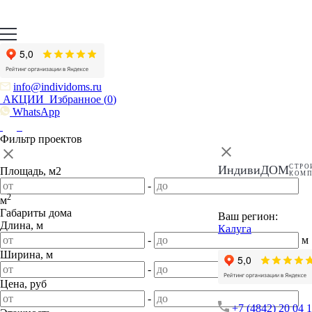
info@individoms.ru
АКЦИИ
Избранное (
0
)
WhatsApp
Фильтр проектов
ИндивиДОМ
СТРО
Площадь, м2
КОМ
-
2
м
Габариты дома
Ваш регион:
Длина, м
Калуга
-
м
Ширина, м
-
м
Цена, руб
-
+7 (4842) 20 04 