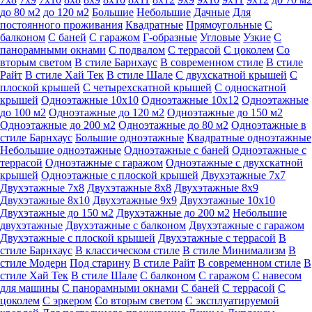
до 80 м2
до 120 м2
Большие
Небольшие
Дачные
Для
постоянного проживания
Квадратные
Прямоугольные
С
балконом
С баней
С гаражом
Г-образные
Угловые
Узкие
С
панорамными окнами
С подвалом
С террасой
С цоколем
Со
вторым светом
В стиле Барнхаус
В современном стиле
В стиле
Райт
В стиле Хай Тек
В стиле Шале
С двухскатной крышей
С
плоской крышей
С четырехскатной крышей
С односкатной
крышей
Одноэтажные 10х10
Одноэтажные 10х12
Одноэтажные
до 100 м2
Одноэтажные до 120 м2
Одноэтажные до 150 м2
Одноэтажные до 200 м2
Одноэтажные до 80 м2
Одноэтажные в
стиле Барнхаус
Большие одноэтажные
Квадратные одноэтажные
Небольшие одноэтажные
Одноэтажные с баней
Одноэтажные с
террасой
Одноэтажные с гаражом
Одноэтажные с двухскатной
крышей
Одноэтажные с плоской крышей
Двухэтажные 7х7
Двухэтажные 7х8
Двухэтажные 8х8
Двухэтажные 8х9
Двухэтажные 8х10
Двухэтажные 9х9
Двухэтажные 10х10
Двухэтажные до 150 м2
Двухэтажные до 200 м2
Небольшие
двухэтажные
Двухэтажные с балконом
Двухэтажные с гаражом
Двухэтажные с плоской крышей
Двухэтажные с террасой
В
стиле Барнхаус
В классическом стиле
В стиле Минимализм
В
стиле Модерн
Под старину
В стиле Райт
В современном стиле
В
стиле Хай Тек
В стиле Шале
С балконом
С гаражом
С навесом
для машины
С панорамными окнами
С баней
С террасой
С
цоколем
С эркером
Со вторым светом
С эксплуатируемой