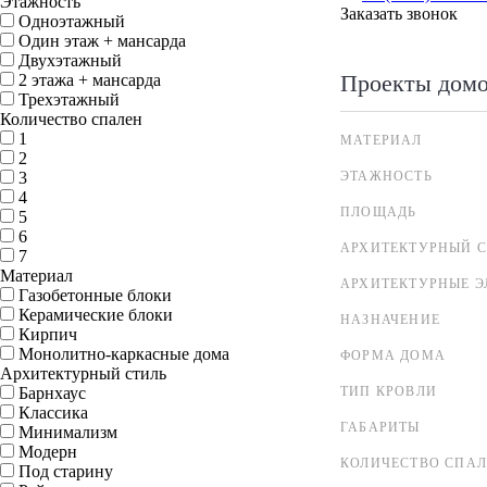
Этажность
Заказать звонок
Одноэтажный
Один этаж + мансарда
Двухэтажный
Проекты дом
2 этажа + мансарда
Трехэтажный
Количество спален
1
МАТЕРИАЛ
2
3
ЭТАЖНОСТЬ
4
ПЛОЩАДЬ
5
6
АРХИТЕКТУРНЫЙ С
7
Материал
АРХИТЕКТУРНЫЕ 
Газобетонные блоки
Керамические блоки
НАЗНАЧЕНИЕ
Кирпич
Монолитно-каркасные дома
ФОРМА ДОМА
Архитектурный стиль
Барнхаус
ТИП КРОВЛИ
Классика
ГАБАРИТЫ
Минимализм
Модерн
КОЛИЧЕСТВО СПА
Под старину