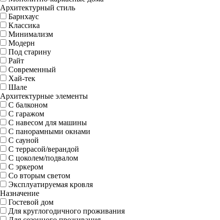
Архитектурный стиль
Барнхаус
Классика
Минимализм
Модерн
Под старину
Райт
Современный
Хай-тек
Шале
Архитектурные элементы
С балконом
С гаражом
С навесом для машины
С панорамными окнами
С сауной
С террасой/верандой
С цоколем/подвалом
С эркером
Со вторым светом
Эксплуатируемая кровля
Назначение
Гостевой дом
Для круглогодичного проживания
Для сезонного проживания