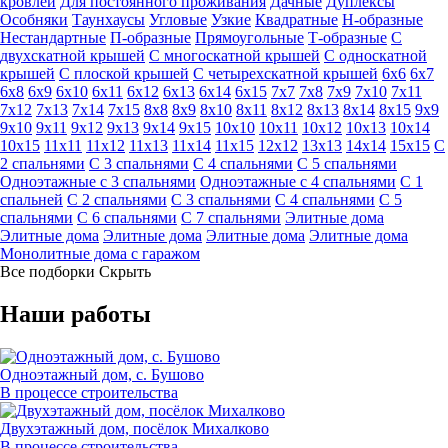
кровлей
Для постоянного проживания
Дачные
Дуплексы
Особняки
Таунхаусы
Угловые
Узкие
Квадратные
Н-образные
Нестандартные
П-образные
Прямоугольные
Т-образные
С
двухскатной крышей
С многоскатной крышей
С односкатной
крышей
С плоской крышей
С четырехскатной крышей
6х6
6х7
6х8
6х9
6х10
6х11
6х12
6х13
6х14
6х15
7х7
7х8
7х9
7х10
7х11
7х12
7х13
7х14
7х15
8х8
8х9
8х10
8х11
8х12
8х13
8х14
8х15
9х9
9х10
9х11
9х12
9х13
9х14
9х15
10х10
10х11
10х12
10х13
10х14
10х15
11х11
11х12
11х13
11х14
11х15
12х12
13х13
14х14
15х15
С
2 спальнями
С 3 спальнями
С 4 спальнями
С 5 спальнями
Одноэтажные с 3 спальнями
Одноэтажные с 4 спальнями
С 1
спальней
С 2 спальнями
С 3 спальнями
С 4 спальнями
С 5
спальнями
С 6 спальнями
С 7 спальнями
Элитные дома
Элитные дома
Элитные дома
Элитные дома
Элитные дома
Монолитные дома с гаражом
Все подборки
Скрыть
Наши работы
Одноэтажный дом, с. Бушово
В процессе строительства
Двухэтажный дом, посёлок Михалково
В процессе строительства