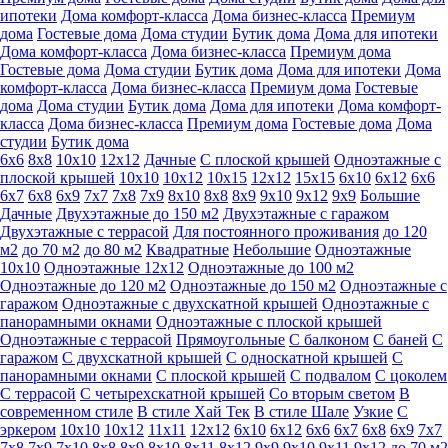
ипотеки
Дома комфорт-класса
Дома бизнес-класса
Премиум
дома
Гостевые дома
Дома студии
Бутик дома
Дома для ипотеки
Дома комфорт-класса
Дома бизнес-класса
Премиум дома
Гостевые дома
Дома студии
Бутик дома
Дома для ипотеки
Дома
комфорт-класса
Дома бизнес-класса
Премиум дома
Гостевые
дома
Дома студии
Бутик дома
Дома для ипотеки
Дома комфорт-
класса
Дома бизнес-класса
Премиум дома
Гостевые дома
Дома
студии
Бутик дома
6х6
8х8
10х10
12х12
Дачные
С плоской крышей
Одноэтажные с
плоской крышей
10х10
10х12
10х15
12х12
15х15
6х10
6х12
6х6
6х7
6х8
6х9
7х7
7х8
7х9
8х10
8х8
8х9
9х10
9х12
9х9
Большие
Дачные
Двухэтажные до 150 м2
Двухэтажные с гаражом
Двухэтажные с террасой
Для постоянного проживания
до 120
м2
до 70 м2
до 80 м2
Квадратные
Небольшие
Одноэтажные
10х10
Одноэтажные 12х12
Одноэтажные до 100 м2
Одноэтажные до 120 м2
Одноэтажные до 150 м2
Одноэтажные с
гаражом
Одноэтажные с двухскатной крышей
Одноэтажные с
панорамными окнами
Одноэтажные с плоской крышей
Одноэтажные с террасой
Прямоугольные
С балконом
С баней
С
гаражом
С двухскатной крышей
С односкатной крышей
С
панорамными окнами
С плоской крышей
С подвалом
С цоколем
С террасой
С четырехскатной крышей
Со вторым светом
В
современном стиле
В стиле Хай Тек
В стиле Шале
Узкие
С
эркером
10х10
10х12
11х11
12х12
6х10
6х12
6х6
6х7
6х8
6х9
7х7
7х8
7х9
7х10
8х8
8х9
8х10
8х11
8х12
9х9
9х10
9х11
9х12
до 70 м2