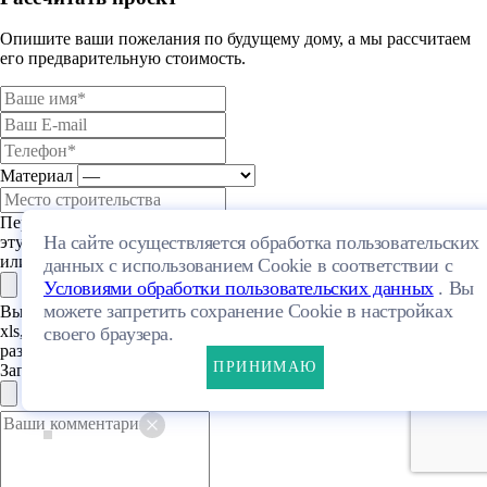
Опишите ваши пожелания по будущему дому, а мы рассчитаем
его предварительную стоимость.
Материал
Перетащите один или несколько файлов в
На сайте осуществляется обработка пользовательских
эту область
или выберите файл на компьютере
данных с использованием Cookie в соответствии с
Условиями обработки пользовательских данных
. Вы
можете запретить сохранение Cookie в настройках
Выберите файл с расширением (doc, docx,
xls, xlsx, txt, rtf, pdf, png, jpeg, jpg, gif) и
своего браузера.
размером, не превышающим 50 МБ.
ПРИНИМАЮ
Загрузить файлы