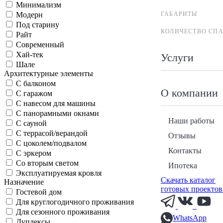
Минимализм
ГАБАРИТЫ
Модерн
Под старину
КОЛИЧЕСТВО СП
Райт
Современный
Хай-тек
Услуги
Шале
Архитектурные элементы
С балконом
О компании
С гаражом
С навесом для машины
С панорамными окнами
Наши работы
С сауной
С террасой/верандой
Отзывы
С цоколем/подвалом
Контакты
С эркером
Со вторым светом
Ипотека
Эксплуатируемая кровля
Скачать каталог
Назначение
готовых проектов
Гостевой дом
Для круглогодичного проживания
Для сезонного проживания
WhatsApp
Дуплексы