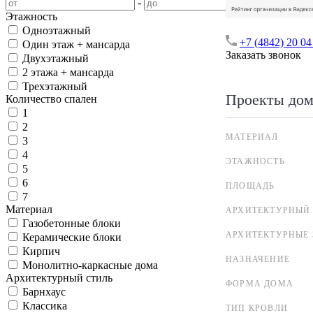
-
Этажность
Одноэтажный
+7 (4842) 20 04
Один этаж + мансарда
Заказать звонок
Двухэтажный
2 этажа + мансарда
Трехэтажный
Проекты дом
Количество спален
1
2
МАТЕРИАЛ
3
4
ЭТАЖНОСТЬ
5
6
ПЛОЩАДЬ
7
Материал
АРХИТЕКТУРНЫЙ
Газобетонные блоки
АРХИТЕКТУРНЫЕ
Керамические блоки
Кирпич
НАЗНАЧЕНИЕ
Монолитно-каркасные дома
Архитектурный стиль
ФОРМА ДОМА
Барнхаус
Классика
ТИП КРОВЛИ