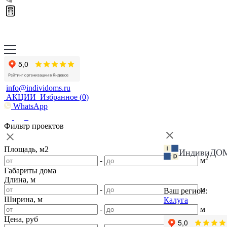
info@individoms.ru
АКЦИИ
Избранное (
0
)
WhatsApp
Фильтр проектов
Площадь, м2
ИндивиДО
2
-
м
Габариты дома
Длина, м
-
м
Ваш регион:
Ширина, м
Калуга
-
м
Цена, руб