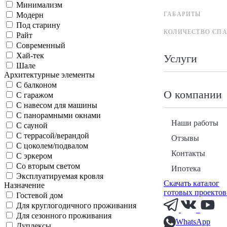
Минимализм
ГАБАРИТЫ
Модерн
Под старину
КОЛИЧЕСТВО СП
Райт
Современный
Хай-тек
Услуги
Шале
Архитектурные элементы
С балконом
О компании
С гаражом
С навесом для машины
С панорамными окнами
Наши работы
С сауной
С террасой/верандой
Отзывы
С цоколем/подвалом
Контакты
С эркером
Со вторым светом
Ипотека
Эксплуатируемая кровля
Скачать каталог
Назначение
готовых проектов
Гостевой дом
Для круглогодичного проживания
Для сезонного проживания
WhatsApp
Дуплексы