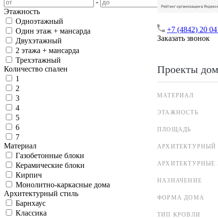
-
Этажность
Одноэтажный
+7 (4842) 20 04
Один этаж + мансарда
Заказать звонок
Двухэтажный
2 этажа + мансарда
Трехэтажный
Проекты дом
Количество спален
1
2
МАТЕРИАЛ
3
4
ЭТАЖНОСТЬ
5
6
ПЛОЩАДЬ
7
Материал
АРХИТЕКТУРНЫЙ
Газобетонные блоки
АРХИТЕКТУРНЫЕ
Керамические блоки
Кирпич
НАЗНАЧЕНИЕ
Монолитно-каркасные дома
Архитектурный стиль
ФОРМА ДОМА
Барнхаус
Классика
ТИП КРОВЛИ