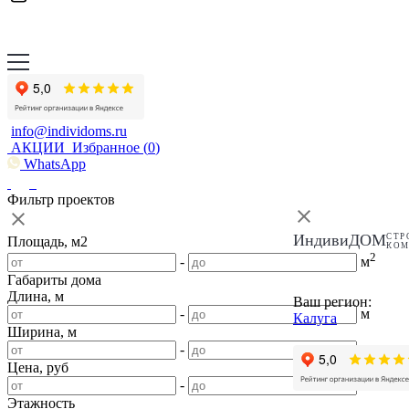
info@individoms.ru
АКЦИИ
Избранное (
0
)
WhatsApp
Фильтр проектов
ИндивиДОМ
СТР
Площадь, м2
КО
2
-
м
Габариты дома
Длина, м
Ваш регион:
-
м
Калуга
Ширина, м
-
м
Цена, руб
-
Этажность