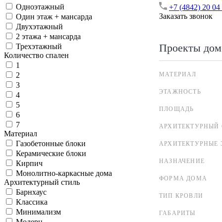
Одноэтажный
+7 (4842) 20 04
Заказать звонок
Один этаж + мансарда
Двухэтажный
2 этажа + мансарда
Проекты дом
Трехэтажный
Количество спален
1
МАТЕРИАЛ
2
3
ЭТАЖНОСТЬ
4
5
ПЛОЩАДЬ
6
7
АРХИТЕКТУРНЫЙ 
Материал
Газобетонные блоки
АРХИТЕКТУРНЫЕ 
Керамические блоки
НАЗНАЧЕНИЕ
Кирпич
Монолитно-каркасные дома
ФОРМА ДОМА
Архитектурный стиль
Барнхаус
ТИП КРОВЛИ
Классика
Минимализм
ГАБАРИТЫ
Модерн