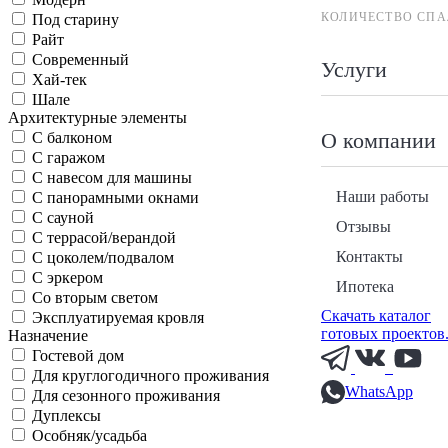
КОЛИЧЕСТВО СПА
Под старину
Райт
Современный
Услуги
Хай-тек
Шале
Архитектурные элементы
О компании
С балконом
С гаражом
С навесом для машины
Наши работы
С панорамными окнами
С сауной
Отзывы
С террасой/верандой
Контакты
С цоколем/подвалом
С эркером
Ипотека
Со вторым светом
Скачать каталог
Эксплуатируемая кровля
готовых проектов
Назначение
Гостевой дом
Для круглогодичного проживания
WhatsApp
Для сезонного проживания
Дуплексы
Особняк/усадьба