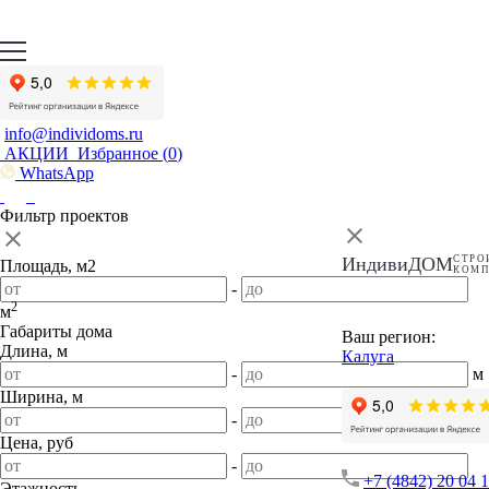
info@individoms.ru
АКЦИИ
Избранное (
0
)
WhatsApp
Фильтр проектов
ИндивиДОМ
СТРО
Площадь, м2
КОМ
-
2
м
Габариты дома
Ваш регион:
Длина, м
Калуга
-
м
Ширина, м
-
м
Цена, руб
-
+7 (4842) 20 04 
Этажность