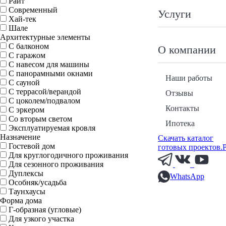
Райт
Современный
Услуги
Хай-тек
Шале
Архитектурные элементы
С балконом
О компании
С гаражом
С навесом для машины
С панорамными окнами
Наши работы
С сауной
С террасой/верандой
Отзывы
С цоколем/подвалом
Контакты
С эркером
Со вторым светом
Ипотека
Эксплуатируемая кровля
Назначение
Скачать каталог
Гостевой дом
готовых проектов.
Для круглогодичного проживания
Для сезонного проживания
Дуплексы
WhatsApp
Особняк/усадьба
Таунхаусы
Форма дома
Г-образная (угловые)
Для узкого участка