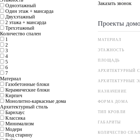
Заказать звонок
Одноэтажный
Один этаж + мансарда
Двухэтажный
Проекты дом
2 этажа + мансарда
Трехэтажный
Количество спален
1
МАТЕРИАЛ
2
3
ЭТАЖНОСТЬ
4
ПЛОЩАДЬ
5
6
АРХИТЕКТУРНЫЙ С
7
Материал
АРХИТЕКТУРНЫЕ 
Газобетонные блоки
Керамические блоки
НАЗНАЧЕНИЕ
Кирпич
Монолитно-каркасные дома
ФОРМА ДОМА
Архитектурный стиль
Барнхаус
ТИП КРОВЛИ
Классика
ГАБАРИТЫ
Минимализм
Модерн
КОЛИЧЕСТВО СПА
Под старину