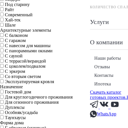
Под старину
КОЛИЧЕСТВО СПА
Райт
Современный
Хай-тек
Услуги
Шале
Архитектурные элементы
С балконом
С гаражом
О компании
С навесом для машины
С панорамными окнами
С сауной
Наши работы
С террасой/верандой
С цоколем/подвалом
Отзывы
С эркером
Контакты
Со вторым светом
Эксплуатируемая кровля
Ипотека
Назначение
Гостевой дом
Скачать каталог
Для круглогодичного проживания
готовых проектов.
Для сезонного проживания
Дуплексы
Особняк/усадьба
WhatsApp
Таунхаусы
Форма дома
Г-образная (угловые)