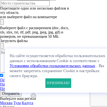
Перетащите один или несколько файлов в
эту область
или выберите файл на компьютере
Выберите файл с расширением (doc, docx,
xls, xlsx, txt, rtf, pdf, png, jpeg, jpg, gif) и
размером, не превышающим 50 МБ.
Загрузить файлы
На сайте осуществляется обработка пользовательских
данных с использованием Cookie в соответствии с
Условиями обработки пользовательских данных
. Вы
можете запретить сохранение Cookie в настройках
своего браузера.
Я даю свое согласие на обработку
Персональных данных
и согласен с
ПРИНИМАЮ
Политикой конфиденциальности
и
Пользовательским соглашением
Отправить
Выберите ваш регион
Москва
Тула
Калуга