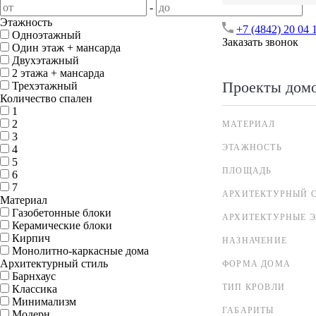
-
Этажность
+7 (4842) 20 04 
Одноэтажный
Заказать звонок
Один этаж + мансарда
Двухэтажный
2 этажа + мансарда
Проекты дом
Трехэтажный
Количество спален
1
2
МАТЕРИАЛ
3
ЭТАЖНОСТЬ
4
5
ПЛОЩАДЬ
6
7
АРХИТЕКТУРНЫЙ 
Материал
Газобетонные блоки
АРХИТЕКТУРНЫЕ 
Керамические блоки
Кирпич
НАЗНАЧЕНИЕ
Монолитно-каркасные дома
Архитектурный стиль
ФОРМА ДОМА
Барнхаус
ТИП КРОВЛИ
Классика
Минимализм
ГАБАРИТЫ
Модерн