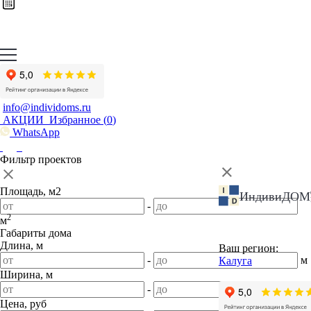
info@individoms.ru
АКЦИИ
Избранное (
0
)
WhatsApp
Фильтр проектов
Площадь, м2
ИндивиДОМ
-
2
м
Габариты дома
Длина, м
Ваш регион:
-
м
Калуга
Ширина, м
-
м
Цена, руб