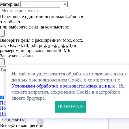
Материал
Перетащите один или несколько файлов в
эту область
или выберите файл на компьютере
Выберите файл с расширением (doc, docx,
xls, xlsx, txt, rtf, pdf, png, jpeg, jpg, gif) и
размером, не превышающим 50 МБ.
Загрузить файлы
На сайте осуществляется обработка пользовательских
данных с использованием Cookie в соответствии с
Условиями обработки пользовательских данных
. Вы
можете запретить сохранение Cookie в настройках
своего браузера.
Я даю свое согласие на обработку
Персональных данных
и согласен с
ПРИНИМАЮ
Политикой конфиденциальности
и
Пользовательским соглашением
Отправить
Выберите ваш регион