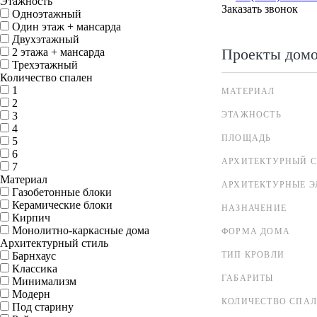
Этажность
Заказать звонок
Одноэтажный
Один этаж + мансарда
Двухэтажный
Проекты дом
2 этажа + мансарда
Трехэтажный
Количество спален
1
МАТЕРИАЛ
2
3
ЭТАЖНОСТЬ
4
ПЛОЩАДЬ
5
6
АРХИТЕКТУРНЫЙ С
7
Материал
АРХИТЕКТУРНЫЕ 
Газобетонные блоки
Керамические блоки
НАЗНАЧЕНИЕ
Кирпич
Монолитно-каркасные дома
ФОРМА ДОМА
Архитектурный стиль
Барнхаус
ТИП КРОВЛИ
Классика
ГАБАРИТЫ
Минимализм
Модерн
КОЛИЧЕСТВО СПА
Под старину