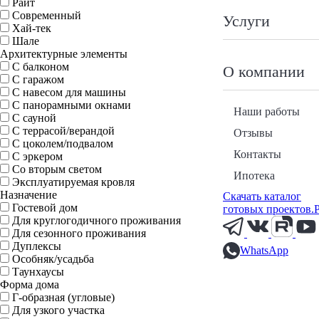
Райт
Современный
Услуги
Хай-тек
Шале
Архитектурные элементы
С балконом
О компании
С гаражом
С навесом для машины
С панорамными окнами
Наши работы
С сауной
С террасой/верандой
Отзывы
С цоколем/подвалом
Контакты
С эркером
Со вторым светом
Ипотека
Эксплуатируемая кровля
Назначение
Скачать каталог
Гостевой дом
готовых проектов.
Для круглогодичного проживания
Для сезонного проживания
Дуплексы
WhatsApp
Особняк/усадьба
Таунхаусы
Форма дома
Г-образная (угловые)
Для узкого участка