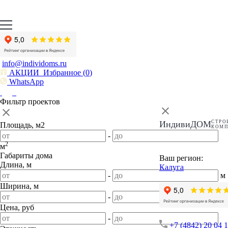
info@individoms.ru
АКЦИИ
Избранное (
0
)
WhatsApp
Фильтр проектов
ИндивиДОМ
СТРО
Площадь, м2
КОМ
-
2
м
Габариты дома
Ваш регион:
Длина, м
Калуга
-
м
Ширина, м
-
м
Цена, руб
-
+7 (4842) 20 04 