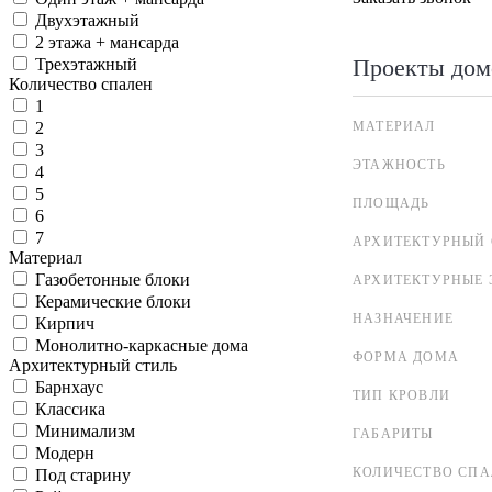
Двухэтажный
2 этажа + мансарда
Проекты дом
Трехэтажный
Количество спален
1
МАТЕРИАЛ
2
3
ЭТАЖНОСТЬ
4
5
ПЛОЩАДЬ
6
7
АРХИТЕКТУРНЫЙ 
Материал
Газобетонные блоки
АРХИТЕКТУРНЫЕ 
Керамические блоки
НАЗНАЧЕНИЕ
Кирпич
Монолитно-каркасные дома
ФОРМА ДОМА
Архитектурный стиль
Барнхаус
ТИП КРОВЛИ
Классика
Минимализм
ГАБАРИТЫ
Модерн
КОЛИЧЕСТВО СПА
Под старину