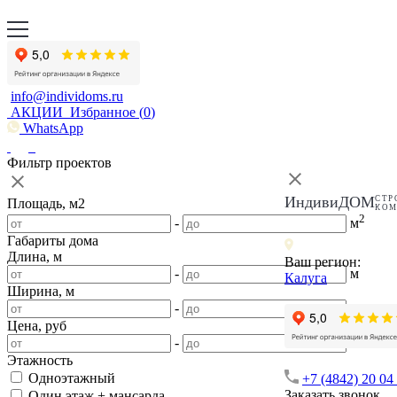
info@individoms.ru
АКЦИИ
Избранное (
0
)
WhatsApp
Фильтр проектов
ИндивиДОМ
СТР
Площадь, м2
КО
2
-
м
Габариты дома
Длина, м
Ваш регион:
-
м
Калуга
Ширина, м
-
м
Цена, руб
-
Этажность
Одноэтажный
+7 (4842) 20 04
Заказать звонок
Один этаж + мансарда