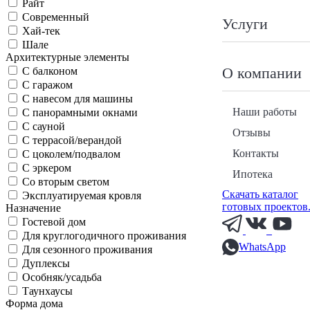
Райт
Современный
Услуги
Хай-тек
Шале
Архитектурные элементы
О компании
С балконом
С гаражом
С навесом для машины
Наши работы
С панорамными окнами
С сауной
Отзывы
С террасой/верандой
Контакты
С цоколем/подвалом
С эркером
Ипотека
Со вторым светом
Скачать каталог
Эксплуатируемая кровля
готовых проектов
Назначение
Гостевой дом
Для круглогодичного проживания
WhatsApp
Для сезонного проживания
Дуплексы
Особняк/усадьба
Таунхаусы
Форма дома