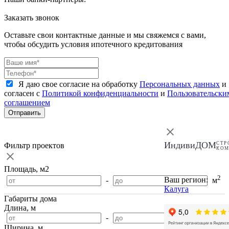
Заказать звонок
Оставьте свои контактные данные и мы свяжемся с вами,
чтобы обсудить условия ипотечного кредитования
Я даю свое согласие на обработку
Персональных данных
и
согласен с
Политикой конфиденциальности
и
Пользовательски
соглашением
Отправить
ИндивиДОМ
СТР
Фильтр проектов
КО
Площадь, м2
2
Ваш регион:
-
м
Калуга
Габариты дома
Длина, м
-
м
Ширина, м