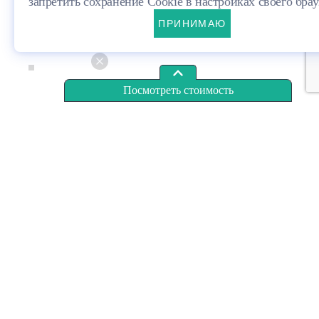
запретить сохранение Cookie в настройках своего брау
ПРИНИМАЮ
Материал
Газобетон
«База»
от 16 469 700 руб.
Заказать
«Комфорт»
от 21 959 600 руб.
Заказать
«Бизнес»
от 28 821 975 руб.
Заказать