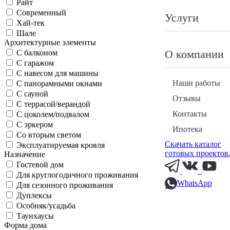
Райт
Современный
Услуги
Хай-тек
Шале
Архитектурные элементы
О компании
С балконом
С гаражом
С навесом для машины
Наши работы
С панорамными окнами
С сауной
Отзывы
С террасой/верандой
Контакты
С цоколем/подвалом
С эркером
Ипотека
Со вторым светом
Скачать каталог
Эксплуатируемая кровля
готовых проектов
Назначение
Гостевой дом
Для круглогодичного проживания
WhatsApp
Для сезонного проживания
Дуплексы
Особняк/усадьба
Таунхаусы
Форма дома