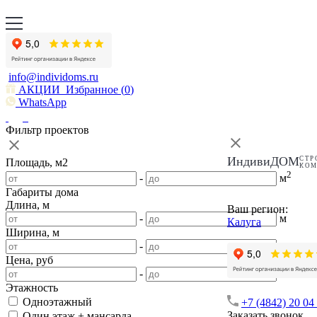
info@individoms.ru
АКЦИИ
Избранное (
0
)
WhatsApp
Фильтр проектов
ИндивиДОМ
СТР
Площадь, м2
КО
2
-
м
Габариты дома
Длина, м
Ваш регион:
-
м
Калуга
Ширина, м
-
м
Цена, руб
-
Этажность
Одноэтажный
+7 (4842) 20 04
Заказать звонок
Один этаж + мансарда