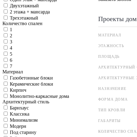
Двухэтажный
2 этажа + мансарда
Проекты дом
Трехэтажный
Количество спален
1
МАТЕРИАЛ
2
3
ЭТАЖНОСТЬ
4
5
ПЛОЩАДЬ
6
7
АРХИТЕКТУРНЫЙ 
Материал
Газобетонные блоки
АРХИТЕКТУРНЫЕ 
Керамические блоки
НАЗНАЧЕНИЕ
Кирпич
Монолитно-каркасные дома
ФОРМА ДОМА
Архитектурный стиль
Барнхаус
ТИП КРОВЛИ
Классика
Минимализм
ГАБАРИТЫ
Модерн
КОЛИЧЕСТВО СПА
Под старину