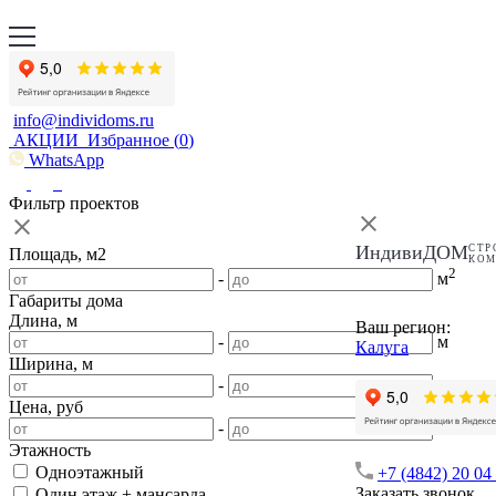
info@individoms.ru
АКЦИИ
Избранное (
0
)
WhatsApp
Фильтр проектов
ИндивиДОМ
СТР
Площадь, м2
КО
2
-
м
Габариты дома
Длина, м
Ваш регион:
-
м
Калуга
Ширина, м
-
м
Цена, руб
-
Этажность
Одноэтажный
+7 (4842) 20 04
Заказать звонок
Один этаж + мансарда