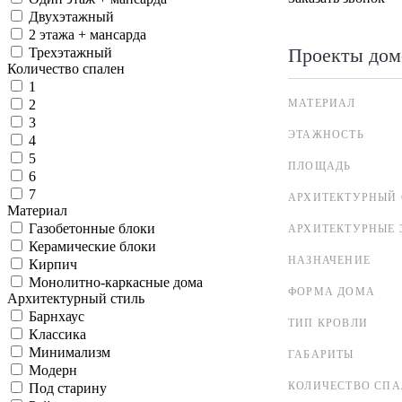
Двухэтажный
2 этажа + мансарда
Проекты дом
Трехэтажный
Количество спален
1
МАТЕРИАЛ
2
3
ЭТАЖНОСТЬ
4
5
ПЛОЩАДЬ
6
7
АРХИТЕКТУРНЫЙ 
Материал
Газобетонные блоки
АРХИТЕКТУРНЫЕ 
Керамические блоки
НАЗНАЧЕНИЕ
Кирпич
Монолитно-каркасные дома
ФОРМА ДОМА
Архитектурный стиль
Барнхаус
ТИП КРОВЛИ
Классика
Минимализм
ГАБАРИТЫ
Модерн
КОЛИЧЕСТВО СПА
Под старину