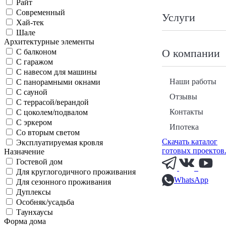
Райт
Современный
Услуги
Хай-тек
Шале
Архитектурные элементы
О компании
С балконом
С гаражом
С навесом для машины
Наши работы
С панорамными окнами
С сауной
Отзывы
С террасой/верандой
Контакты
С цоколем/подвалом
С эркером
Ипотека
Со вторым светом
Скачать каталог
Эксплуатируемая кровля
готовых проектов
Назначение
Гостевой дом
Для круглогодичного проживания
WhatsApp
Для сезонного проживания
Дуплексы
Особняк/усадьба
Таунхаусы
Форма дома