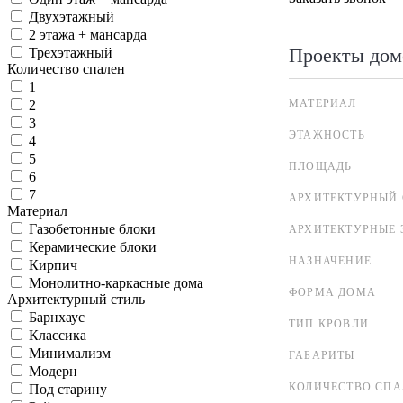
Двухэтажный
2 этажа + мансарда
Проекты дом
Трехэтажный
Количество спален
1
МАТЕРИАЛ
2
3
ЭТАЖНОСТЬ
4
5
ПЛОЩАДЬ
6
7
АРХИТЕКТУРНЫЙ 
Материал
Газобетонные блоки
АРХИТЕКТУРНЫЕ 
Керамические блоки
НАЗНАЧЕНИЕ
Кирпич
Монолитно-каркасные дома
ФОРМА ДОМА
Архитектурный стиль
Барнхаус
ТИП КРОВЛИ
Классика
Минимализм
ГАБАРИТЫ
Модерн
КОЛИЧЕСТВО СПА
Под старину