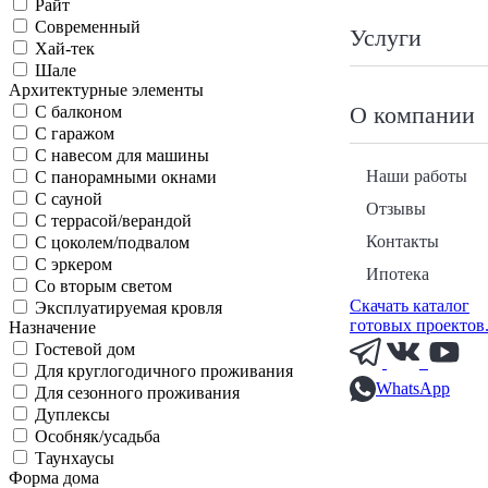
Райт
Современный
Услуги
Хай-тек
Шале
Архитектурные элементы
О компании
С балконом
С гаражом
С навесом для машины
Наши работы
С панорамными окнами
С сауной
Отзывы
С террасой/верандой
Контакты
С цоколем/подвалом
С эркером
Ипотека
Со вторым светом
Скачать каталог
Эксплуатируемая кровля
готовых проектов
Назначение
Гостевой дом
Для круглогодичного проживания
WhatsApp
Для сезонного проживания
Дуплексы
Особняк/усадьба
Таунхаусы
Форма дома