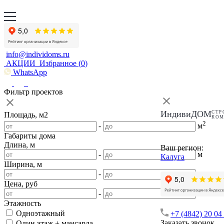
info@individoms.ru
АКЦИИ
Избранное (
0
)
WhatsApp
Фильтр проектов
ИндивиДОМ
СТР
Площадь, м2
КО
2
-
м
Габариты дома
Длина, м
Ваш регион:
-
м
Калуга
Ширина, м
-
м
Цена, руб
-
Этажность
Одноэтажный
+7 (4842) 20 04
Заказать звонок
Один этаж + мансарда