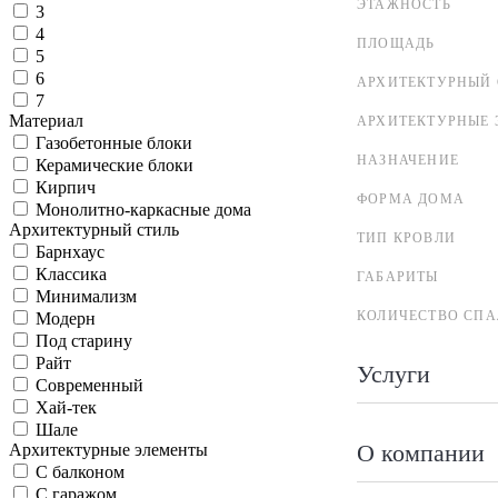
ЭТАЖНОСТЬ
3
4
ПЛОЩАДЬ
5
6
АРХИТЕКТУРНЫЙ 
7
Материал
АРХИТЕКТУРНЫЕ 
Газобетонные блоки
НАЗНАЧЕНИЕ
Керамические блоки
Кирпич
ФОРМА ДОМА
Монолитно-каркасные дома
Архитектурный стиль
ТИП КРОВЛИ
Барнхаус
Классика
ГАБАРИТЫ
Минимализм
КОЛИЧЕСТВО СПА
Модерн
Под старину
Райт
Услуги
Современный
Хай-тек
Шале
О компании
Архитектурные элементы
С балконом
С гаражом