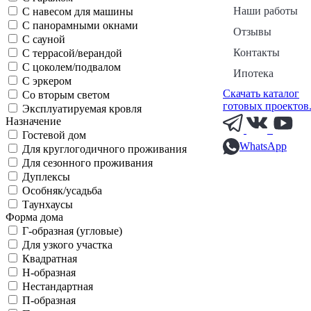
Наши работы
С навесом для машины
С панорамными окнами
Отзывы
С сауной
Контакты
С террасой/верандой
С цоколем/подвалом
Ипотека
С эркером
Скачать каталог
Со вторым светом
готовых проектов
Эксплуатируемая кровля
Назначение
Гостевой дом
WhatsApp
Для круглогодичного проживания
Для сезонного проживания
Дуплексы
Особняк/усадьба
Таунхаусы
Форма дома
Г-образная (угловые)
Для узкого участка
Квадратная
Н-образная
Нестандартная
П-образная