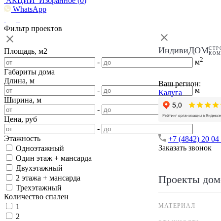
АКЦИИ
Избранное (
0
)
WhatsApp
Фильтр проектов
ИндивиДОМ
СТР
Площадь, м2
КО
2
-
м
Габариты дома
Длина, м
Ваш регион:
-
м
Калуга
Ширина, м
-
м
Цена, руб
-
Этажность
+7 (4842) 20 04
Заказать звонок
Одноэтажный
Один этаж + мансарда
Двухэтажный
Проекты дом
2 этажа + мансарда
Трехэтажный
Количество спален
МАТЕРИАЛ
1
2