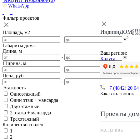
АКЦИИ
Избранное (
0
)
WhatsApp
Фильтр проектов
ИндивиДОМ
СТР
Площадь, м2
КО
2
-
м
Габариты дома
Длина, м
Ваш регион:
-
м
Калуга
Ширина, м
-
м
Цена, руб
-
Этажность
+7 (4842) 20 04
Заказать звонок
Одноэтажный
Один этаж + мансарда
Двухэтажный
Проекты дом
2 этажа + мансарда
Трехэтажный
Количество спален
МАТЕРИАЛ
1
2