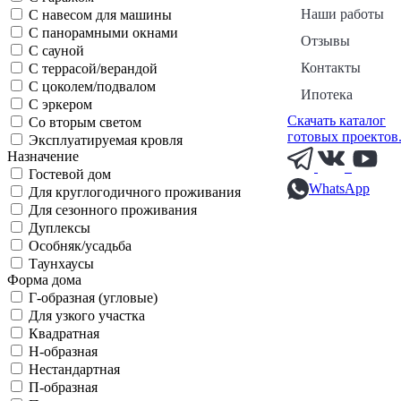
Наши работы
С навесом для машины
С панорамными окнами
Отзывы
С сауной
Контакты
С террасой/верандой
С цоколем/подвалом
Ипотека
С эркером
Скачать каталог
Со вторым светом
готовых проектов
Эксплуатируемая кровля
Назначение
Гостевой дом
WhatsApp
Для круглогодичного проживания
Для сезонного проживания
Дуплексы
Особняк/усадьба
Таунхаусы
Форма дома
Г-образная (угловые)
Для узкого участка
Квадратная
Н-образная
Нестандартная
П-образная