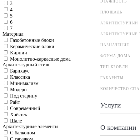
ЭТАЖНОСТЬ
3
4
ПЛОЩАДЬ
5
6
АРХИТЕКТУРНЫЙ 
7
Материал
АРХИТЕКТУРНЫЕ 
Газобетонные блоки
НАЗНАЧЕНИЕ
Керамические блоки
Кирпич
ФОРМА ДОМА
Монолитно-каркасные дома
Архитектурный стиль
ТИП КРОВЛИ
Барнхаус
Классика
ГАБАРИТЫ
Минимализм
КОЛИЧЕСТВО СПА
Модерн
Под старину
Райт
Услуги
Современный
Хай-тек
Шале
О компании
Архитектурные элементы
С балконом
С гаражом