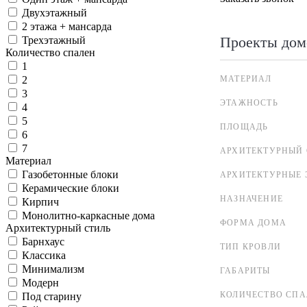
Двухэтажный
2 этажа + мансарда
Проекты дом
Трехэтажный
Количество спален
1
МАТЕРИАЛ
2
3
ЭТАЖНОСТЬ
4
5
ПЛОЩАДЬ
6
7
АРХИТЕКТУРНЫЙ 
Материал
Газобетонные блоки
АРХИТЕКТУРНЫЕ 
Керамические блоки
НАЗНАЧЕНИЕ
Кирпич
Монолитно-каркасные дома
ФОРМА ДОМА
Архитектурный стиль
Барнхаус
ТИП КРОВЛИ
Классика
Минимализм
ГАБАРИТЫ
Модерн
КОЛИЧЕСТВО СПА
Под старину