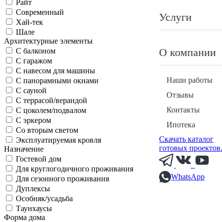
Райт
Современный
Услуги
Хай-тек
Шале
Архитектурные элементы
О компании
С балконом
С гаражом
С навесом для машины
Наши работы
С панорамными окнами
С сауной
Отзывы
С террасой/верандой
Контакты
С цоколем/подвалом
С эркером
Ипотека
Со вторым светом
Скачать каталог
Эксплуатируемая кровля
готовых проектов
Назначение
Гостевой дом
Для круглогодичного проживания
WhatsApp
Для сезонного проживания
Дуплексы
Особняк/усадьба
Таунхаусы
Форма дома