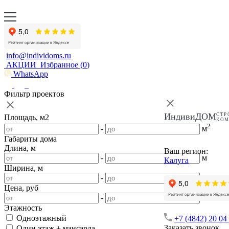
info@individoms.ru
АКЦИИ
Избранное (
0
)
WhatsApp
Фильтр проектов
ИндивиДОМ
СТР
Площадь, м2
КО
2
-
м
Габариты дома
Длина, м
Ваш регион:
-
м
Калуга
Ширина, м
-
м
Цена, руб
-
Этажность
Одноэтажный
+7 (4842) 20 04
Заказать звонок
Один этаж + мансарда