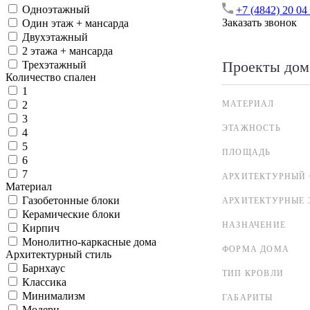
Одноэтажный
+7 (4842) 20 04
Заказать звонок
Один этаж + мансарда
Двухэтажный
2 этажа + мансарда
Проекты дом
Трехэтажный
Количество спален
1
МАТЕРИАЛ
2
3
ЭТАЖНОСТЬ
4
5
ПЛОЩАДЬ
6
7
АРХИТЕКТУРНЫЙ 
Материал
Газобетонные блоки
АРХИТЕКТУРНЫЕ 
Керамические блоки
НАЗНАЧЕНИЕ
Кирпич
Монолитно-каркасные дома
ФОРМА ДОМА
Архитектурный стиль
Барнхаус
ТИП КРОВЛИ
Классика
Минимализм
ГАБАРИТЫ
Модерн