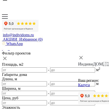
info@individoms.ru
АКЦИИ
Избранное (
0
)
WhatsApp
Фильтр проектов
ИндивиДОМ
СТР
Площадь, м2
КО
2
-
м
Габариты дома
Длина, м
Ваш регион:
-
м
Калуга
Ширина, м
-
м
Цена, руб
-
Этажность