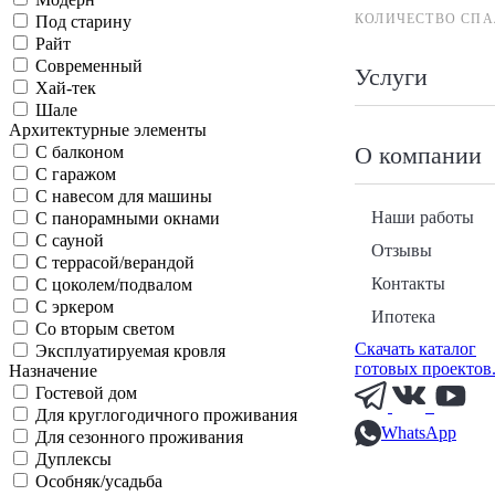
КОЛИЧЕСТВО СПА
Под старину
Райт
Современный
Услуги
Хай-тек
Шале
Архитектурные элементы
О компании
С балконом
С гаражом
С навесом для машины
Наши работы
С панорамными окнами
С сауной
Отзывы
С террасой/верандой
Контакты
С цоколем/подвалом
С эркером
Ипотека
Со вторым светом
Скачать каталог
Эксплуатируемая кровля
готовых проектов
Назначение
Гостевой дом
Для круглогодичного проживания
WhatsApp
Для сезонного проживания
Дуплексы
Особняк/усадьба