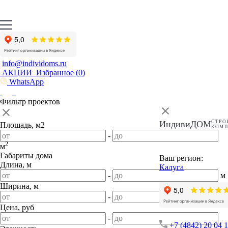
info@individoms.ru
АКЦИИ
Избранное (
0
)
WhatsApp
Фильтр проектов
ИндивиДОМ
СТРО
Площадь, м2
КОМ
-
2
м
Габариты дома
Ваш регион:
Длина, м
Калуга
-
м
Ширина, м
-
м
Цена, руб
-
+7 (4842) 20 04 