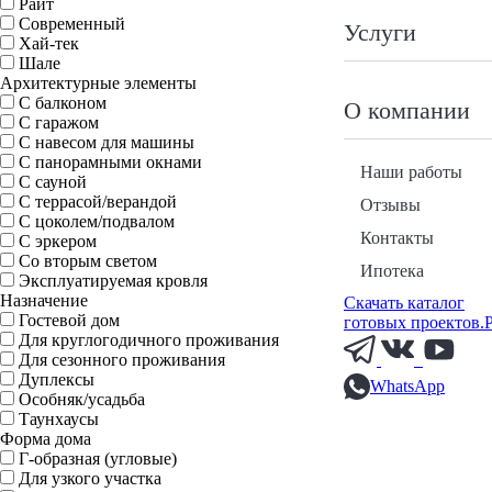
Райт
Современный
Услуги
Хай-тек
Шале
Архитектурные элементы
С балконом
О компании
С гаражом
С навесом для машины
С панорамными окнами
Наши работы
С сауной
С террасой/верандой
Отзывы
С цоколем/подвалом
Контакты
С эркером
Со вторым светом
Ипотека
Эксплуатируемая кровля
Назначение
Скачать каталог
Гостевой дом
готовых проектов.
Для круглогодичного проживания
Для сезонного проживания
Дуплексы
WhatsApp
Особняк/усадьба
Таунхаусы
Форма дома
Г-образная (угловые)
Для узкого участка