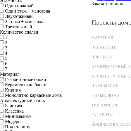
Этажность
Заказать звонок
Одноэтажный
Один этаж + мансарда
Двухэтажный
Проекты дом
2 этажа + мансарда
Трехэтажный
Количество спален
1
МАТЕРИАЛ
2
3
ЭТАЖНОСТЬ
4
ПЛОЩАДЬ
5
6
АРХИТЕКТУРНЫЙ С
7
Материал
АРХИТЕКТУРНЫЕ 
Газобетонные блоки
Керамические блоки
НАЗНАЧЕНИЕ
Кирпич
Монолитно-каркасные дома
ФОРМА ДОМА
Архитектурный стиль
Барнхаус
ТИП КРОВЛИ
Классика
ГАБАРИТЫ
Минимализм
Модерн
КОЛИЧЕСТВО СПА
Под старину