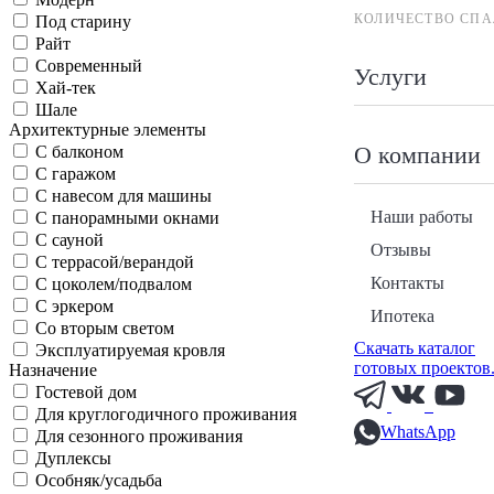
КОЛИЧЕСТВО СПА
Под старину
Райт
Современный
Услуги
Хай-тек
Шале
Архитектурные элементы
О компании
С балконом
С гаражом
С навесом для машины
Наши работы
С панорамными окнами
С сауной
Отзывы
С террасой/верандой
Контакты
С цоколем/подвалом
С эркером
Ипотека
Со вторым светом
Скачать каталог
Эксплуатируемая кровля
готовых проектов
Назначение
Гостевой дом
Для круглогодичного проживания
WhatsApp
Для сезонного проживания
Дуплексы
Особняк/усадьба