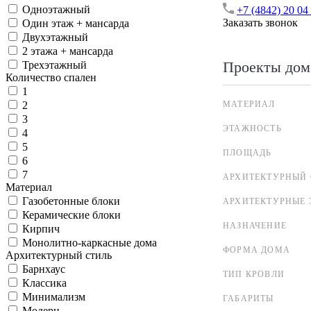
Одноэтажный
+7 (4842) 20 04
Заказать звонок
Один этаж + мансарда
Двухэтажный
2 этажа + мансарда
Проекты дом
Трехэтажный
Количество спален
1
МАТЕРИАЛ
2
3
ЭТАЖНОСТЬ
4
5
ПЛОЩАДЬ
6
7
АРХИТЕКТУРНЫЙ 
Материал
Газобетонные блоки
АРХИТЕКТУРНЫЕ 
Керамические блоки
НАЗНАЧЕНИЕ
Кирпич
Монолитно-каркасные дома
ФОРМА ДОМА
Архитектурный стиль
Барнхаус
ТИП КРОВЛИ
Классика
Минимализм
ГАБАРИТЫ
Модерн