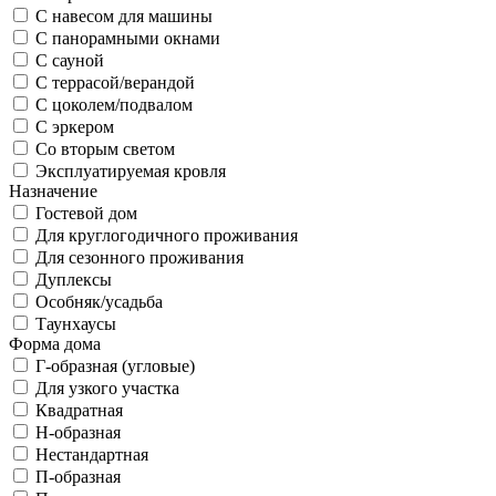
С навесом для машины
С панорамными окнами
С сауной
С террасой/верандой
С цоколем/подвалом
С эркером
Со вторым светом
Эксплуатируемая кровля
Назначение
Гостевой дом
Для круглогодичного проживания
Для сезонного проживания
Дуплексы
Особняк/усадьба
Таунхаусы
Форма дома
Г-образная (угловые)
Для узкого участка
Квадратная
Н-образная
Нестандартная
П-образная