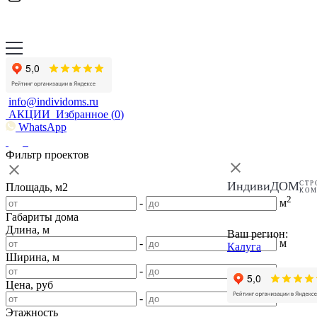
info@individoms.ru
АКЦИИ
Избранное (
0
)
WhatsApp
Фильтр проектов
ИндивиДОМ
СТР
Площадь, м2
КО
2
-
м
Габариты дома
Длина, м
Ваш регион:
-
м
Калуга
Ширина, м
-
м
Цена, руб
-
Этажность