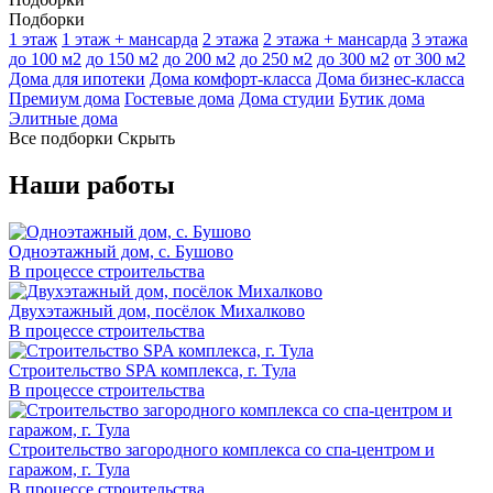
Подборки
1 этаж
1 этаж + мансарда
2 этажа
2 этажа + мансарда
3 этажа
до 100 м2
до 150 м2
до 200 м2
до 250 м2
до 300 м2
от 300 м2
Дома для ипотеки
Дома комфорт-класса
Дома бизнес-класса
Премиум дома
Гостевые дома
Дома студии
Бутик дома
Элитные дома
Все подборки
Скрыть
Наши работы
Одноэтажный дом, с. Бушово
В процессе строительства
Двухэтажный дом, посёлок Михалково
В процессе строительства
Строительство SPA комплекса, г. Тула
В процессе строительства
Строительство загородного комплекса со спа-центром и
гаражом, г. Тула
В процессе строительства