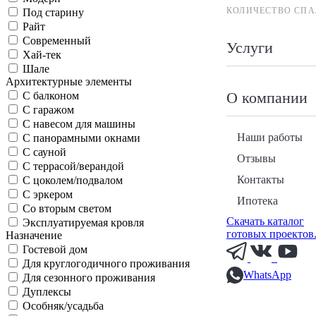
КОЛИЧЕСТВО СПА
Под старину
Райт
Современный
Услуги
Хай-тек
Шале
Архитектурные элементы
О компании
С балконом
С гаражом
С навесом для машины
Наши работы
С панорамными окнами
С сауной
Отзывы
С террасой/верандой
Контакты
С цоколем/подвалом
С эркером
Ипотека
Со вторым светом
Скачать каталог
Эксплуатируемая кровля
готовых проектов
Назначение
Гостевой дом
Для круглогодичного проживания
WhatsApp
Для сезонного проживания
Дуплексы
Особняк/усадьба