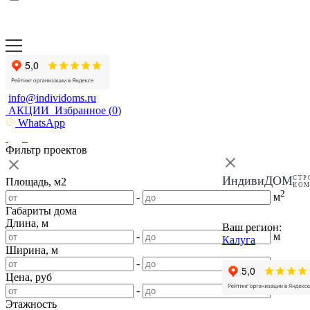
info@individoms.ru
АКЦИИ
Избранное (
0
)
WhatsApp
Фильтр проектов
ИндивиДОМ
СТР
Площадь, м2
КО
2
-
м
Габариты дома
Длина, м
Ваш регион:
-
м
Калуга
Ширина, м
-
м
Цена, руб
-
Этажность