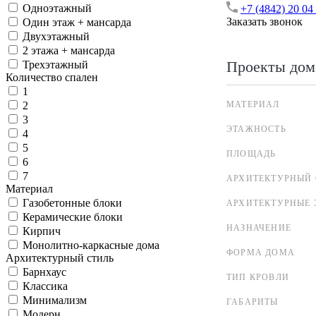
Одноэтажный
+7 (4842) 20 04
Заказать звонок
Один этаж + мансарда
Двухэтажный
2 этажа + мансарда
Проекты дом
Трехэтажный
Количество спален
1
МАТЕРИАЛ
2
3
ЭТАЖНОСТЬ
4
5
ПЛОЩАДЬ
6
7
АРХИТЕКТУРНЫЙ 
Материал
Газобетонные блоки
АРХИТЕКТУРНЫЕ 
Керамические блоки
НАЗНАЧЕНИЕ
Кирпич
Монолитно-каркасные дома
ФОРМА ДОМА
Архитектурный стиль
Барнхаус
ТИП КРОВЛИ
Классика
Минимализм
ГАБАРИТЫ
Модерн