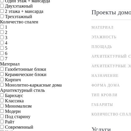
Один этаж + мансарда
Двухэтажный
Проекты дом
2 этажа + мансарда
Трехэтажный
Количество спален
1
МАТЕРИАЛ
2
3
ЭТАЖНОСТЬ
4
ПЛОЩАДЬ
5
6
АРХИТЕКТУРНЫЙ С
7
Материал
АРХИТЕКТУРНЫЕ 
Газобетонные блоки
Керамические блоки
НАЗНАЧЕНИЕ
Кирпич
Монолитно-каркасные дома
ФОРМА ДОМА
Архитектурный стиль
Барнхаус
ТИП КРОВЛИ
Классика
ГАБАРИТЫ
Минимализм
Модерн
КОЛИЧЕСТВО СПА
Под старину
Райт
Современный
Услуги