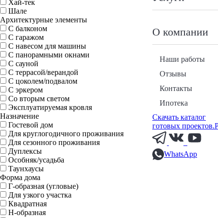
Хай-тек
Шале
Архитектурные элементы
С балконом
О компании
С гаражом
С навесом для машины
С панорамными окнами
Наши работы
С сауной
С террасой/верандой
Отзывы
С цоколем/подвалом
Контакты
С эркером
Со вторым светом
Ипотека
Эксплуатируемая кровля
Назначение
Скачать каталог
Гостевой дом
готовых проектов.
Для круглогодичного проживания
Для сезонного проживания
Дуплексы
WhatsApp
Особняк/усадьба
Таунхаусы
Форма дома
Г-образная (угловые)
Для узкого участка
Квадратная
Н-образная