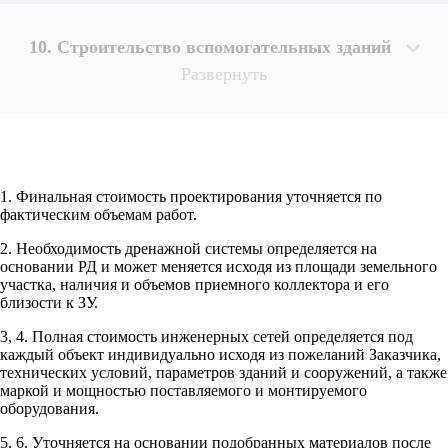
10. Строительство вспомогательных зданий
Развернуть
1. Финальная стоимость проектирования уточняется по
Рассчитывается индивидуально
фактическим объемам работ.
2. Необходимость дренажной системы определяется на
Рассчитывается индивидуально
основании РД и может меняется исходя из площади земельного
Рассчитывается индивидуально
участка, наличия и объемов приемного коллектора и его
Рассчитывается индивидуально
близости к ЗУ.
3, 4. Полная стоимость инженерных сетей определяется под
Рассчитывается индивидуально
каждый объект индивидуально исходя из пожеланий Заказчика,
технических условий, параметров зданий и сооружений, а также
маркой и мощностью поставляемого и монтируемого
оборудования.
5, 6. Уточняется на основании подобранных материалов после