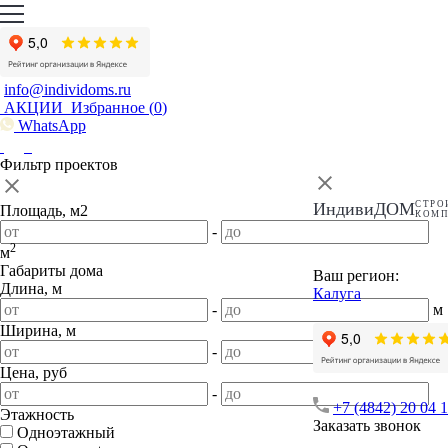
info@individoms.ru
АКЦИИ
Избранное (
0
)
WhatsApp
Фильтр проектов
ИндивиДОМ
СТРО
Площадь, м2
КОМ
-
2
м
Габариты дома
Ваш регион:
Длина, м
Калуга
-
м
Ширина, м
-
м
Цена, руб
-
+7 (4842) 20 04 
Этажность
Заказать звонок
Одноэтажный